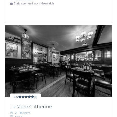
Établissement non réservable
5,0
(1)
La Mère Catherine
2 - 180 pers.