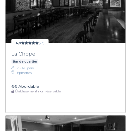
4,9
(23)
La Chope
Bar de quartier
2 - 120 pers.
Épinettes
€€
Abordable
Établissement non réservable