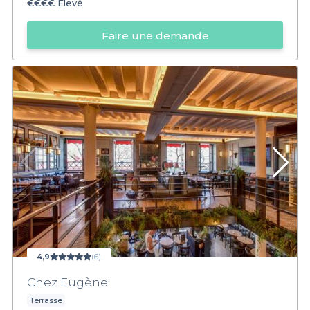
€€€€
Élevé
Faire une demande
4,9
(6)
Chez Eugène
Terrasse