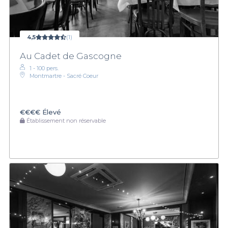
4,5
(1)
Au Cadet de Gascogne
1 - 100 pers.
Montmartre - Sacré Coeur
€€€€
Élevé
Établissement non réservable