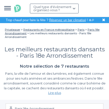
Quel type d'évènement
organisez-vous ?
✖
Trop chaud pour faire la fête ?
Réservez un bar climatisé
! ❄️🎉
Privateaser
Restaurants en France métropolitaine
Paris
Paris 18e
Arrondissement
Les meilleurs restaurants dansants - Paris 18e
Arrondissement
Les meilleurs restaurants dansants
- Paris 18e Arrondissement
Notre sélection de 7 restaurants
Paris, la ville de l'amour et des lumières, est également connue
pour ses nuits animées et ses ambiances festives. Dans le 18e
arrondissement, souvent considéré comme le cœur bohème de
la capitale, se cachent des restaurants dansants où il est possible
Lire plus
de savourer des plats exquis tout en se laissant emporter par la
musique. Que vous soyez à la recherche d'une soirée entre
Une diversité d'offres à portée de main
amis, d'une célébration spéciale ou d'une ambiance
romantique, ces établissements vous accueillent dans un cadre
Paris 18e Arrondissement