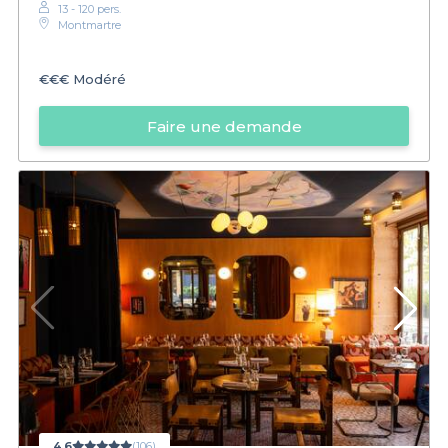
13 - 120 pers.
Montmartre
€€€
Modéré
Faire une demande
4,6
(106)