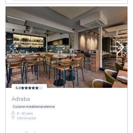
5,0
(2)
Adraba
Cuisine méditerranéenne
8 - 60 pers.
Montmartre