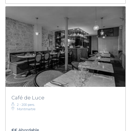
Café de Luce
2 - 200 pers.
Montmartre
€€
Abordable