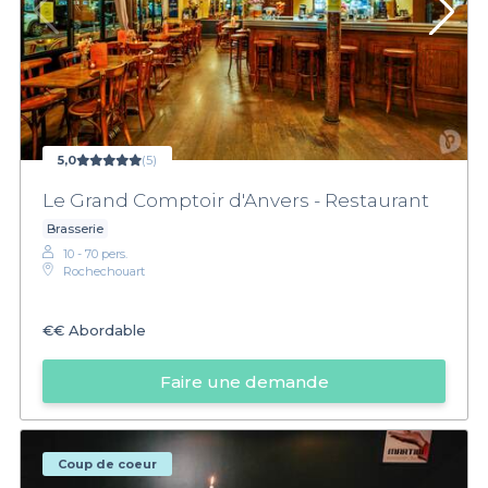
5,0
(5)
Le Grand Comptoir d'Anvers - Restaurant
Brasserie
10 - 70 pers.
Rochechouart
€€
Abordable
Faire une demande
Coup de coeur