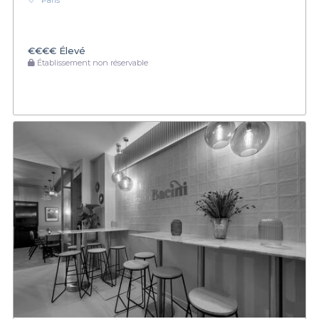
Paris
€€€€
Élevé
Établissement non réservable