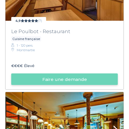
4,9
(7)
Le Poulbot - Restaurant
Cuisine française
1 - 120 pers.
Montmartre
€€€€
Élevé
Faire une demande