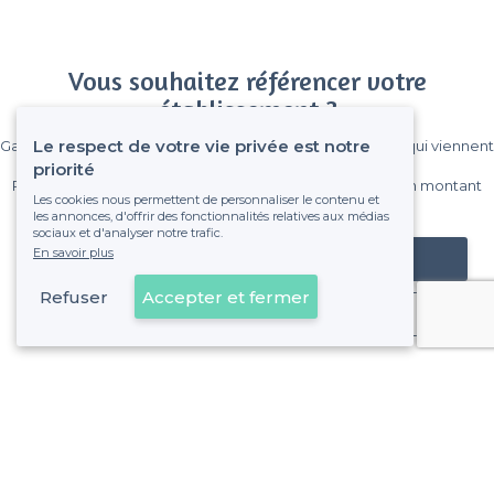
Vous souhaitez référencer votre
établissement ?
Le respect de votre vie privée est notre
Gagnez de nombreux clients parmi le million de visiteurs qui viennent
sur Privateaser chaque mois.
priorité
Pas de commissions et sans engagement, vous payez un montant
Les cookies nous permettent de personnaliser le contenu et
fixe sans risque de voir déraper la facture.
les annonces, d'offrir des fonctionnalités relatives aux médias
sociaux et d'analyser notre trafic.
En savoir plus
Référencer mon établissement
Refuser
Accepter et fermer
Déjà client
Paris 18e Arrondissement - Alentours
<
Top Restaurants Dansants à Paris : les meilleurs spots pour dîner et faire la fête
>
Les meilleurs restaurants dansants - Montmartre, Paris