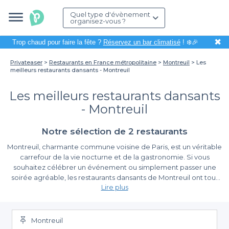
Quel type d'évènement
organisez-vous ?
✖
Trop chaud pour faire la fête ?
Réservez un bar climatisé
! ❄️🎉
Privateaser
Restaurants en France métropolitaine
Montreuil
Les
meilleurs restaurants dansants - Montreuil
Les meilleurs restaurants dansants
- Montreuil
Notre sélection de 2 restaurants
Montreuil, charmante commune voisine de Paris, est un véritable
carrefour de la vie nocturne et de la gastronomie. Si vous
souhaitez célébrer un événement ou simplement passer une
soirée agréable, les restaurants dansants de Montreuil ont tout
Lire plus
pour plaire. Faites de votre repas une expérience immersive en
alliant plaisir des papilles et ambiance festive; quoi de mieux que
Une réservation simplifiée avec Privateaser
de savourer un bon plat tout en dansant sur des rythmes
entraînants ?
Montreuil
Organiser une sortie dans un restaurant dansant ne devrait pas