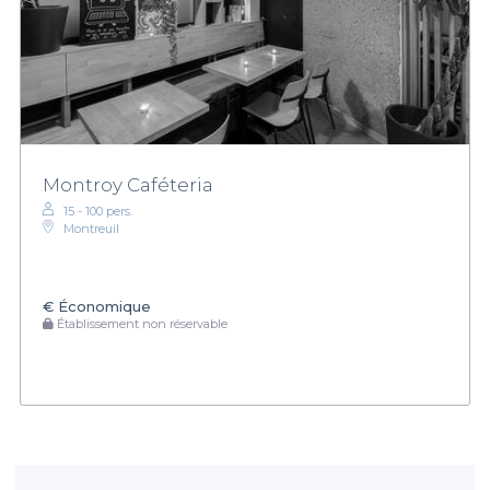
Montroy Caféteria
15 - 100 pers.
Montreuil
€
Économique
Établissement non réservable