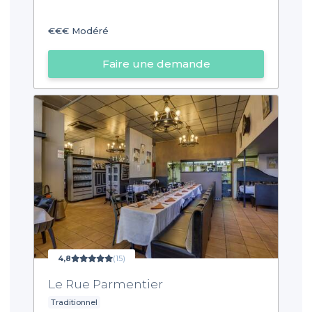
€€€
Modéré
Faire une demande
4,8
(15)
Le Rue Parmentier
Traditionnel