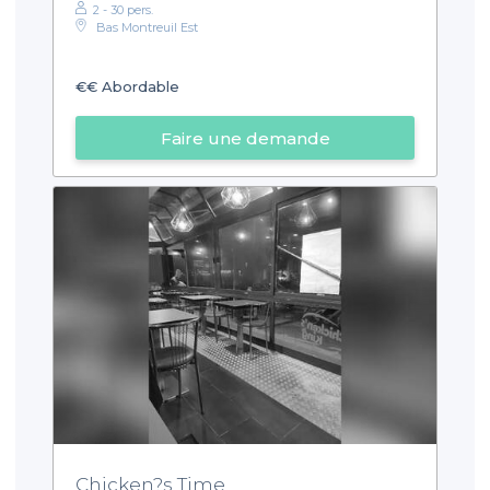
2 - 30 pers.
Bas Montreuil Est
€€
Abordable
Faire une demande
Chicken?s Time