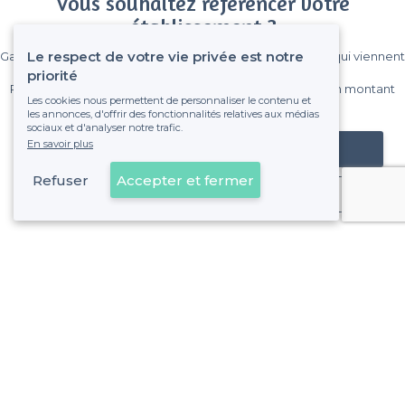
Vous souhaitez référencer votre
établissement ?
Le respect de votre vie privée est notre
Gagnez de nombreux clients parmi le million de visiteurs qui viennent
sur Privateaser chaque mois.
priorité
Pas de commissions et sans engagement, vous payez un montant
Les cookies nous permettent de personnaliser le contenu et
fixe sans risque de voir déraper la facture.
les annonces, d'offrir des fonctionnalités relatives aux médias
sociaux et d'analyser notre trafic.
En savoir plus
Référencer mon établissement
Refuser
Accepter et fermer
Déjà client
Montreuil - Alentours
<
Top Restaurants Dansants en Seine-Saint-Denis (93) : Dînez et dansez sans limites
Montreuil - Types de lieux
<
Les meilleurs restaurants de groupe - Montreuil
Les meilleurs restaurants avec une bonne ambiance - Mon