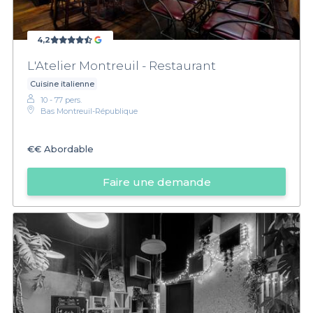
4,2
L'Atelier Montreuil - Restaurant
Cuisine italienne
10 - 77 pers.
Bas Montreuil-République
€€
Abordable
Faire une demande