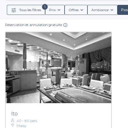
1
Tous les filtres
Prix
Offres
Ambiance
Poss
Lorsque vous réservez avec nous, vous bénéficiez 
feront un plaisir de vous proposer des options de bo
Réservation et annulation gratuite
En choisissant Privateaser, vous vous simplifiez la vi
dansants de Massy en un seul e
Ne laissez pas passer l'occasion de créer des souvenir
dans l'organisation de votr
Ito
40 - 80 pers.
Massy