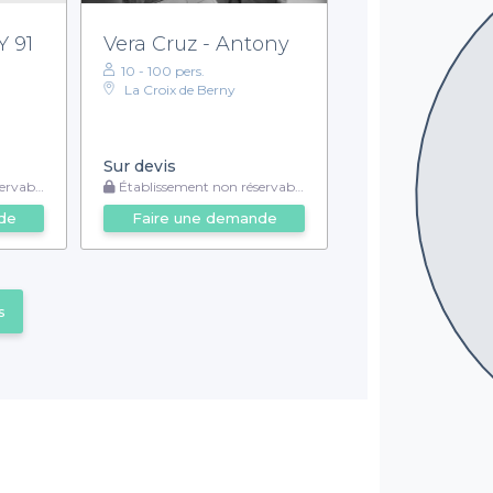
 91
Vera Cruz - Antony
10 - 100 pers.
La Croix de Berny
Sur devis
rvable
Établissement non réservable
de
Faire une demande
s