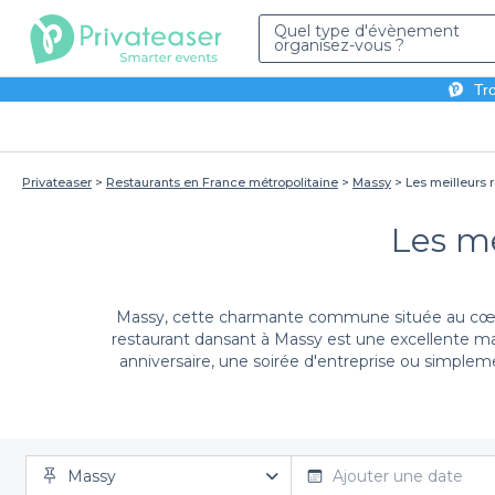
Quel type d'évènement
organisez-vous ?
Tro
Privateaser
Restaurants en France métropolitaine
Massy
Les meilleurs 
Les me
Massy, cette charmante commune située au cœur d
restaurant dansant à Massy est une excellente m
anniversaire, une soirée d'entreprise ou simplem
L'un des principaux atouts de Privateaser est la div
Massy
Massy qui sauront satisfaire toutes vos envies. Que v
Ajouter une date