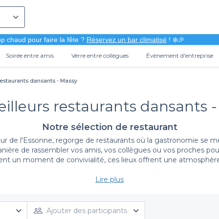
p chaud pour faire la fête ?
Réservez un bar climatisé
! ❄️🎉
Soirée entre amis
Verre entre collègues
Évènement d'entreprise
restaurants dansants - Massy
illeurs restaurants dansants 
Notre sélection de restaurant
e l'Essonne, regorge de restaurants où la gastronomie se mêle
anière de rassembler vos amis, vos collègues ou vos proches po
ent un moment de convivialité, ces lieux offrent une atmosphère
Lire plus
Un Large Choix D'Établissements Pour Vos Soirées
ersité des options que nous vous proposons. Nous avons sélectio
ous soyez à la recherche d'un cadre chic pour un dîner élégant ou
Ajouter des participants