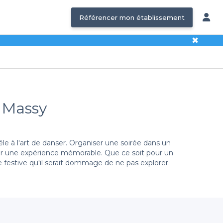
Référencer mon établissement
✖
- Massy
 à l'art de danser. Organiser une soirée dans un
ur une expérience mémorable. Que ce soit pour un
 festive qu'il serait dommage de ne pas explorer.
nné pour vous une multitude de
restaurants dansants
à
 d'un endroit animé pour faire la fête, vous trouverez