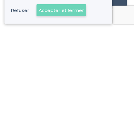
Référencer mon établissement
Refuser
Accepter et fermer
Déjà client
Guéret - Types de lieux
<
Les meilleurs restaurants de groupe - Guéret
Les meilleurs restaurants avec une bonne ambiance - Gué
À propos de Privateaser
Privateaser Media