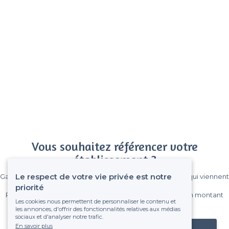
Vous souhaitez référencer votre
établissement ?
Le respect de votre vie privée est notre
Gagnez de nombreux clients parmi le million de visiteurs qui viennent
sur Privateaser chaque mois.
priorité
Pas de commissions et sans engagement, vous payez un montant
Les cookies nous permettent de personnaliser le contenu et
fixe sans risque de voir déraper la facture.
les annonces, d'offrir des fonctionnalités relatives aux médias
sociaux et d'analyser notre trafic.
En savoir plus