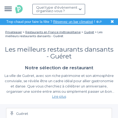
Quel type d'évènement
organisez-vous ?
✖
Trop chaud pour faire la fête ?
Réservez un bar climatisé
! ❄️🎉
Privateaser
Restaurants en France métropolitaine
Guéret
Les
meilleurs restaurants dansants - Guéret
Les meilleurs restaurants dansants
- Guéret
Notre sélection de restaurant
La ville de Guéret, avec son riche patrimoine et son atmosphère
conviviale, se révèle être un cadre idéal pour allier gastronomie
et danse. Que vous cherchiez à célébrer un anniversaire,
organiser une soirée entre amis ou simplement passer un bon
Lire plus
moment, les restaurants dansants de Guéret sont là pour vous
offrir une expérience mémorable, alliant saveurs exquises et
Découvrez la magie de l'alliance repas et convivialité
rythmes entraînants.
Guéret
Au cœur de Guéret, les restaurants dansants proposent une