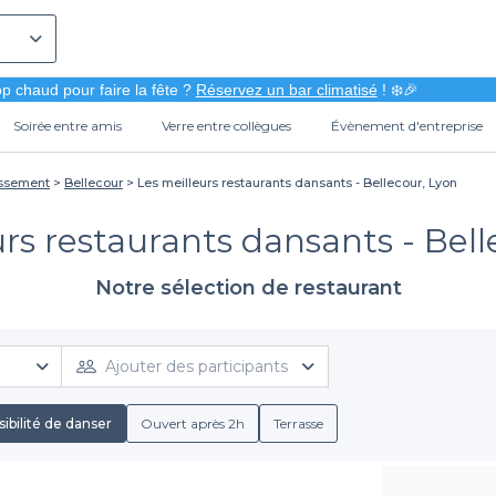
p chaud pour faire la fête ?
Réservez un bar climatisé
! ❄️🎉
Soirée entre amis
Verre entre collègues
Évènement d'entreprise
issement
Bellecour
Les meilleurs restaurants dansants - Bellecour, Lyon
urs restaurants dansants - Bell
Notre sélection de restaurant
Ajouter des participants
ibilité de danser
Ouvert après 2h
Terrasse