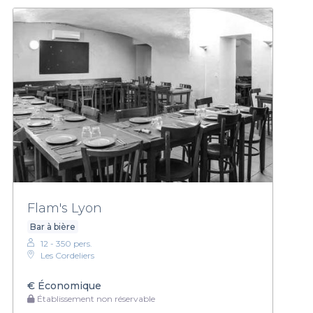
Flam's Lyon
Bar à bière
12 - 350 pers.
Les Cordeliers
€
Économique
Établissement non réservable