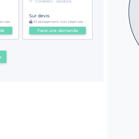
Cordeliers - Jacobins
Sur devis
rvable
Établissement non réservable
de
Faire une demande
s