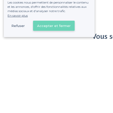
Les cookies nous permettent de personnaliser le contenu
et les annonces, d'offrir des fonctionnalités relatives aux
médias sociaux et d'analyser notre trafic.
En savoir plus
Refuser
Accepter et fermer
Vous s
Gagnez de nombreu
Pas de commissions et
Bellecour - Alentours
<
Les meilleurs restaurants dansants - Lyon 2e Arrondissement