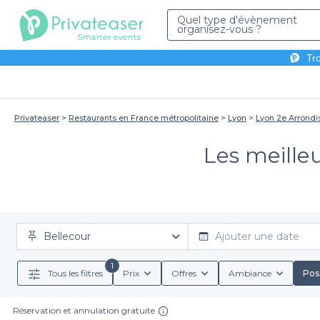
Quel type d'évènement
organisez-vous ?
Tro
Privateaser
Restaurants en France métropolitaine
Lyon
Lyon 2e Arrond
Les meille
Bellecour
Ajouter une date
1
Tous les filtres
Prix
Offres
Ambiance
Poss
Réservation et annulation gratuite