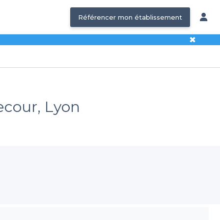
Référencer mon établissement
✖
ecour, Lyon