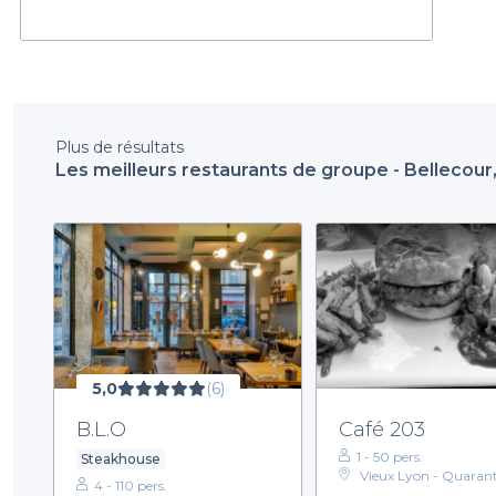
Plus de résultats
Les meilleurs restaurants de groupe - Bellecour
5,0
(6)
B.L.O
Café 203
1 - 50 pers.
Steakhouse
Vieux Lyon - Quaran
4 - 110 pers.