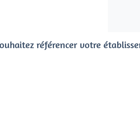
ouhaitez référencer votre établiss
x clients parmi le million de visiteurs qui viennent sur Privat
 sans engagement, vous payez un montant fixe sans risque de vo
Référencer mon établissement
Déjà client
Bellecour - Types de lieux
<
Les meilleurs restaurants de groupe -
Les meilleurs restaurants gay-friendly 