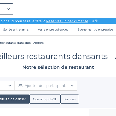
p chaud pour faire la fête ?
Réservez un bar climatisé
! ❄️🎉
Soirée entre amis
Verre entre collègues
Évènement d'entreprise
 restaurants dansants - Angers
illeurs restaurants dansants -
Notre sélection de restaurant
Ajouter des participants
ibilité de danser
Ouvert après 2h
Terrasse