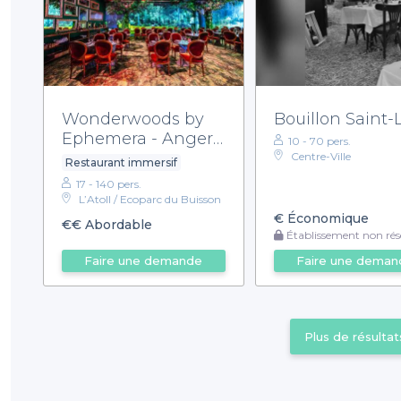
Wonderwoods by
Bouillon Saint-
Ephemera - Angers
10 - 70 pers.
- Restaurant
Centre-Ville
Restaurant immersif
17 - 140 pers.
L’Atoll / Ecoparc du Buisson
€
Économique
€€
Abordable
Établissement non rése
Faire une demande
Faire une deman
Plus de résultat