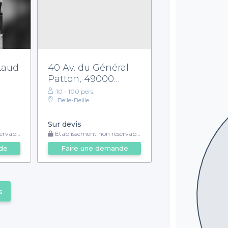
Laud
40 Av. du Général
Patton, 49000
Angers
10 - 100 pers.
Belle-Beille
Sur devis
rvable
Établissement non réservable
de
Faire une demande
s