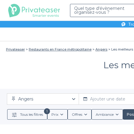
Quel type d'évènement
organisez-vous ?
Tro
Privateaser
Restaurants en France métropolitaine
Angers
Les meilleurs
Les me
Angers
Ajouter une date
1
Tous les filtres
Prix
Offres
Ambiance
Poss