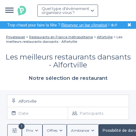
Quel type d'évènement
organisez-vous ?
✖
Trop chaud pour faire la fête ?
Réservez un bar climatisé
! ❄️🎉
Privateaser
Restaurants en France métropolitaine
Alfortville
Les
meilleurs restaurants dansants - Alfortville
Les meilleurs restaurants dansants
- Alfortville
Notre sélection de restaurant
Alfortville
Date
Participants
1
Prix
Offres
Ambiance
Possibilité de dan