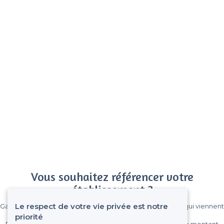
Vous souhaitez référencer votre
établissement ?
Le respect de votre vie privée est notre
Gagnez de nombreux clients parmi le million de visiteurs qui viennent
sur Privateaser chaque mois.
priorité