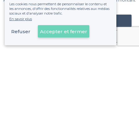
Pas de commissions et sans engagement, vous payez un montant
Les cookies nous permettent de personnaliser le contenu et
fixe sans risque de voir déraper la facture.
les annonces, d'offrir des fonctionnalités relatives aux médias
sociaux et d'analyser notre trafic.
En savoir plus
Référencer mon établissement
Refuser
Accepter et fermer
Déjà client
Alfortville - Alentours
<
Les meilleurs restaurants dansants - Val-de-Marne
Alfortville - Types de lieux
<
Les meilleurs restaurants de groupe - Alfortville
Les meilleurs restaurants avec une bonne ambiance - Alfort