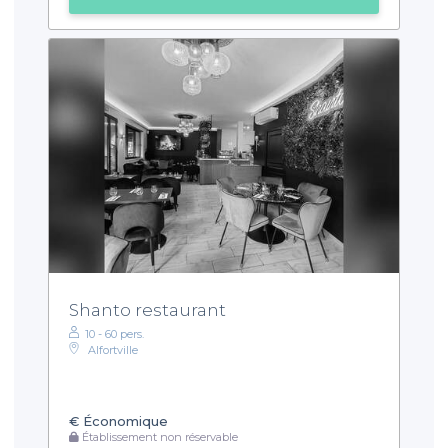
Shanto restaurant
10 - 60 pers.
Alfortville
€
Économique
Établissement non réservable