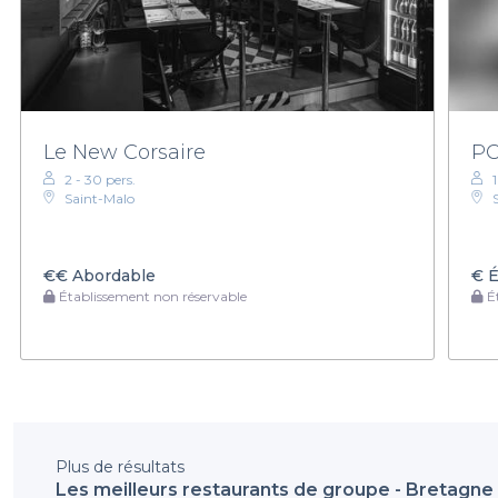
Le New Corsaire
P
2 - 30 pers.
Saint-Malo
€€
Abordable
€
É
Établissement non réservable
Ét
Plus de résultats
Les meilleurs restaurants de groupe - Bretagne