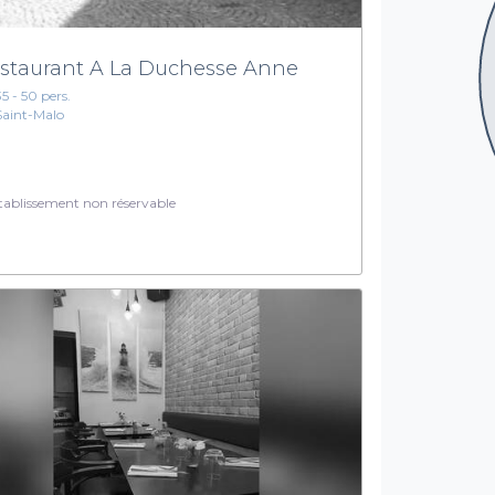
staurant A La Duchesse Anne
35 - 50 pers.
Saint-Malo
ablissement non réservable