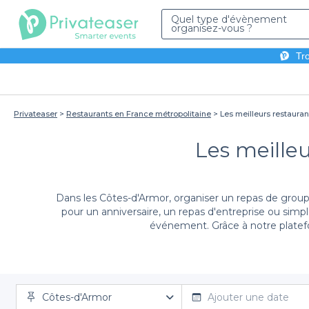
Quel type d'évènement
organisez-vous ?
Tro
Privateaser
Restaurants en France métropolitaine
Les meilleurs restaura
Les meille
Dans les Côtes-d'Armor, organiser un repas de group
pour un anniversaire, un repas d'entreprise ou simp
événement. Grâce à notre platef
Nous savons combien il peut être difficile de trouver 
Côtes-d'Armor
vous recherchiez un cadre convivial en bord de me
Ajouter une date