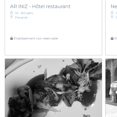
AR INIZ - Hôtel restaurant
Ne
10 - 80 pers.
Paramé
Établissement non réservable
Ét