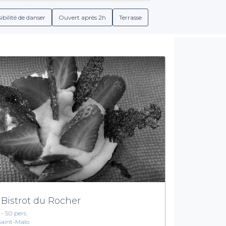
sauront répondre à toutes vos attentes.
ibilité de danser
Ouvert après 2h
Terrasse
 options de plats variés et des boissons adaptées, vous pourrez
nte des
conditions de réservation détaillées
, vous permettant a
assurant de disposer des meilleures options disponibles.
Réserver en toute simplicité
Armor n'a jamais été aussi simple. Grâce à
Privateaser
, vous po
t votre expérience de réservation, vous permettant de passer p
tiques. Trouver un lieu chaleureux, convivial et adapté à vos besoi
ent mémorable, explorez notre sélection de restaurants dans l
 Profitez de la magie de la Bretagne en bonne compagnie, et laiss
autour d'une table.
 Bistrot du Rocher
 - 50 pers.
Saint-Malo