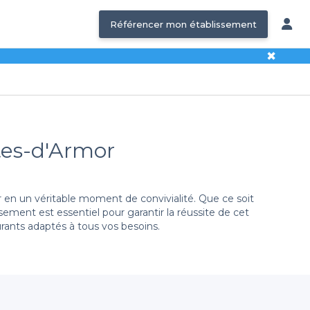
Référencer mon établissement
✖
tes-d'Armor
 en un véritable moment de convivialité. Que ce soit
ement est essentiel pour garantir la réussite de cet
ants adaptés à tous vos besoins.
tâche en vous offrant une
large gamme d'options
. Que
s avons référencé pour vous des établissements qui