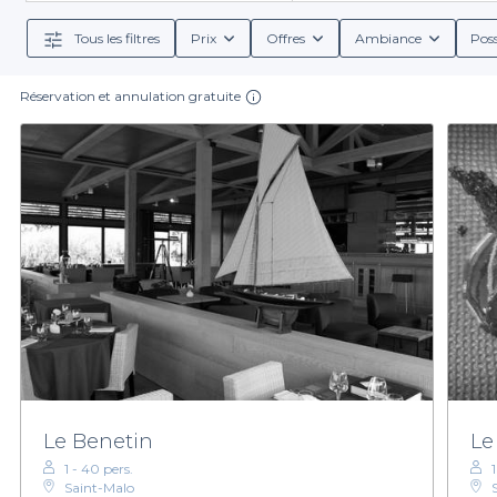
Tous les filtres
Prix
Offres
Ambiance
Poss
Avec des menus de groupes sur mesure, comprenant des
à votre événement. De plus, chaque restaurant prése
Réservation et annulation gratuite
Réserver un restaurant de groupe dans les Côtes-d'
seulement. Les services que nous proposons faciliten
gérer les détails logis
Pour faire de votre prochain rassemblement un mom
différentes options et procéder à votre réservation.
Le Benetin
Le
1 - 40 pers.
1
Saint-Malo