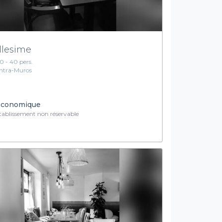
llesime
10 - 40 pers.
Intra-Muros
conomique
ablissement non réservable