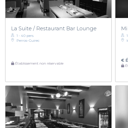
La Suite / Restaurant Bar Lounge
Mi
1 - 40 pers.
Perros-Guirec
€
É
Établissement non réservable
Ét