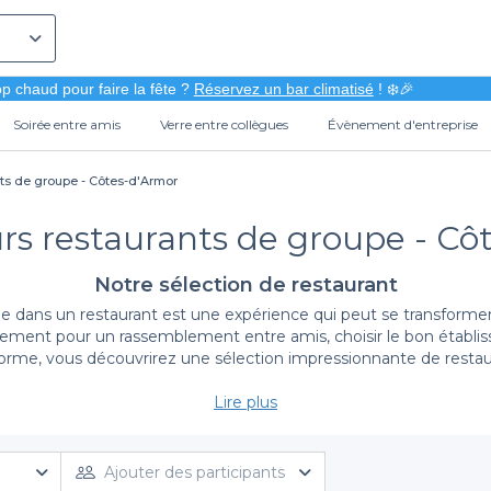
p chaud pour faire la fête ?
Réservez un bar climatisé
! ❄️🎉
Soirée entre amis
Verre entre collègues
Évènement d'entreprise
nts de groupe - Côtes-d'Armor
urs restaurants de groupe - Cô
Notre sélection de restaurant
e dans un restaurant est une expérience qui peut se transformer
lement pour un rassemblement entre amis, choisir le bon établiss
orme, vous découvrirez une sélection impressionnante de restaur
Lire plus
Un choix varié pour tous vos événements
le restaurant idéal. Avec
Privateaser
, nous vous facilitons cette 
r ou un restaurant au cœur des charmants villages bretons, nou
Ajouter des participants