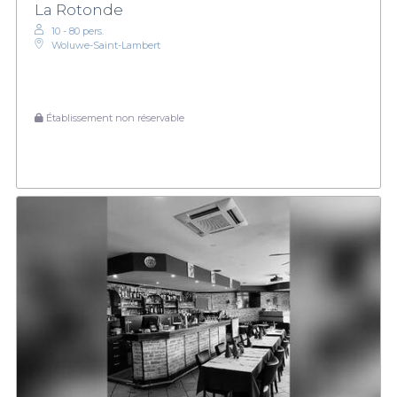
La Rotonde
10 - 80 pers.
Woluwe-Saint-Lambert
Établissement non réservable