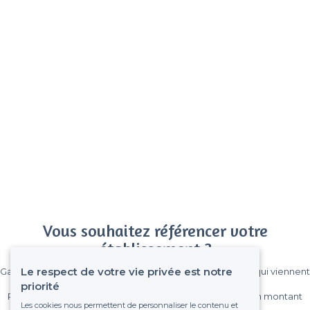
Vous souhaitez référencer votre
établissement ?
Le respect de votre vie privée est notre
Gagnez de nombreux clients parmi le million de visiteurs qui viennent
sur Privateaser chaque mois.
priorité
Pas de commissions et sans engagement, vous payez un montant
Les cookies nous permettent de personnaliser le contenu et
fixe sans risque de voir déraper la facture.