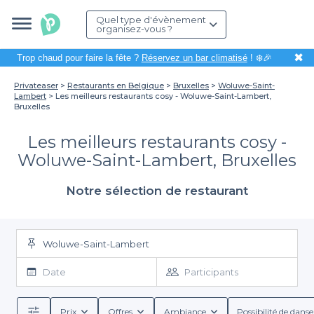
Quel type d'évènement
organisez-vous ?
✖
Trop chaud pour faire la fête ?
Réservez un bar climatisé
! ❄️🎉
Privateaser
Restaurants en Belgique
Bruxelles
Woluwe-Saint-
Lambert
Les meilleurs restaurants cosy - Woluwe-Saint-Lambert,
Bruxelles
Les meilleurs restaurants cosy -
Woluwe-Saint-Lambert, Bruxelles
Notre sélection de restaurant
Woluwe-Saint-Lambert
Date
Participants
Prix
Offres
Ambiance
Possibilité de danse