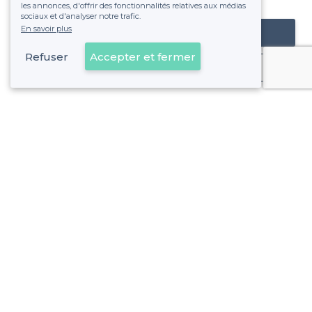
les annonces, d'offrir des fonctionnalités relatives aux médias
sociaux et d'analyser notre trafic.
En savoir plus
Référencer mon établissement
Refuser
Accepter et fermer
Déjà client
Woluwe-Saint-Lambert - Alentours
<
Les meilleurs restaurants cosy - Bruxelles
Woluwe-Saint-Lambert - Types de lieux
<
Les meilleurs restaurants de groupe - Woluwe-Saint-Lambert, Bruxelles
Les meilleurs restaurants en terrasse - Woluwe-Saint-Lamb