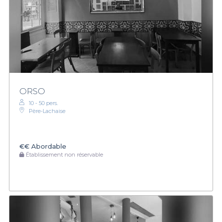
ORSO
10 - 50 pers.
Père-Lachaise
€€
Abordable
Établissement non réservable