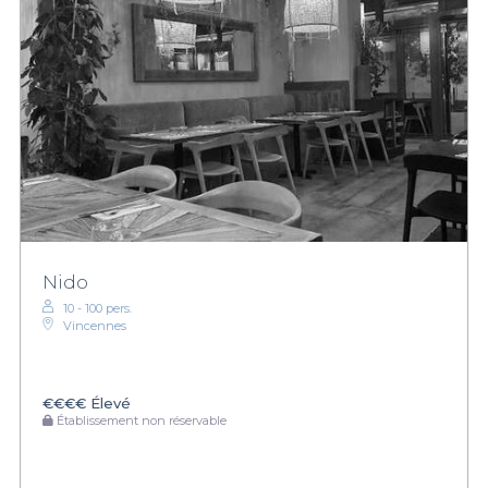
Nido
10 - 100 pers.
Vincennes
€€€€
Élevé
Établissement non réservable