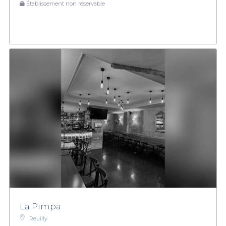
Établissement non réservable
La Pimpa
Reuilly