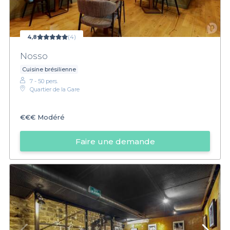
4,8
(4)
Nosso
Cuisine brésilienne
7 - 50 pers.
Quartier de la Gare
€€€
Modéré
Faire une demande