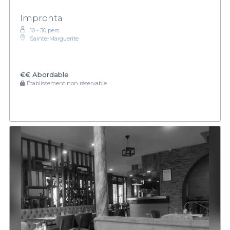
Impronta
10 - 30 pers.
Sainte‑Marguerite
€€
Abordable
Établissement non réservable