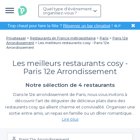
Quel type d'évènement
organisez-vous ?
✖
Trop chaud pour faire la fête ?
Réservez un bar climatisé
! ❄️🎉
Privateaser
Restaurants en France métropolitaine
Paris
Paris 12e
Arrondissement
Les meilleurs restaurants cosy - Paris 12e
Arrondissement
Les meilleurs restaurants cosy -
Paris 12e Arrondissement
Notre sélection de 4 restaurants
Dans le 12e arrondissement de Paris, nous vous invitons à
découvrir l'art de déguster de délicieux plats dans des
restaurants cosy qui allient charme et convivialité. Organiser une
sortie entre amis, un repas en famille ou un dîner romantique
Lire plus
dans cet arrondissement emblématique est tout à fait séduisant.
Pourquoi ne pas en profiter pour enflammer vos papilles tout en
La simplicité de réservation avec Privateaser
savourant une atmosphère chaleureuse ? Chaque repas est
l’occasion de créer de précieux souvenirs.
Paris 12e Arrondissement