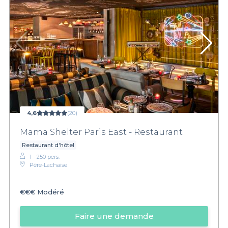
4,6
(20)
Mama Shelter Paris East - Restaurant
Restaurant d'hôtel
1 - 250 pers.
Père-Lachaise
€€€
Modéré
Faire une demande