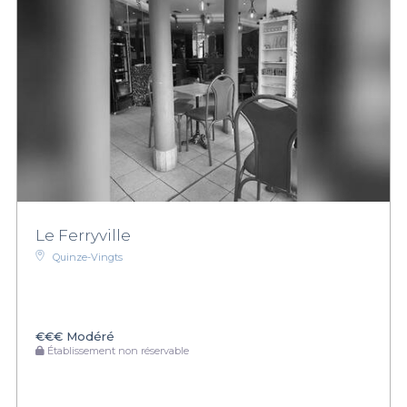
Le Ferryville
Quinze-Vingts
€€€
Modéré
Établissement non réservable