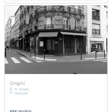
Origini
10 - 50 pers.
Charonne
€€€
Modéré