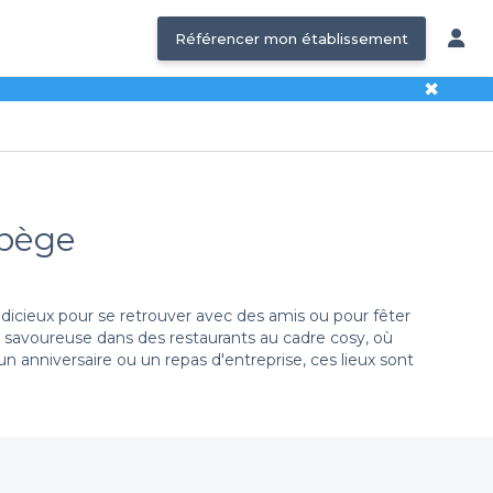
Référencer mon établissement
✖
abège
cieux pour se retrouver avec des amis ou pour fêter
 savoureuse dans des restaurants au cadre cosy, où
 anniversaire ou un repas d'entreprise, ces lieux sont
abège. Notre plateforme offre une grande diversité