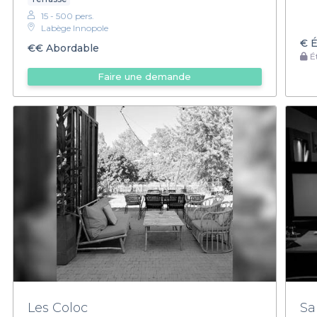
15 - 500 pers.
Labège Innopole
€
É
€€
Abordable
Ét
Faire une demande
Les Coloc
Sa