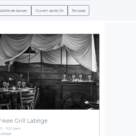
z de la simplicité de réservation en ligne, qui vous permet de co
conditions de réservation. Vous pouvez découvrir des menus de g
ibilité de danser
Ouvert après 2h
Terrasse
lisées ou non, permettant ainsi de personnaliser votre expérience
Une expérience gourmande unique
t l’avantage de bénéficier d'offres exclusives et d'un service d
ins, notre sélection répondra à toutes vos attentes. L’atmosphèr
plongeant dans une ambiance relaxante parfaite pour profiter d
 choisir facilement le restaurant idéal pour votre événement. Q
r commencer à planifier votre prochaine sortie gastronomique et 
nkee Grill Labège
10 - 100 pers.
Labège