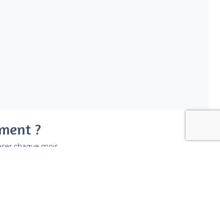
ement ?
easer chaque mois.
ir déraper la facture.