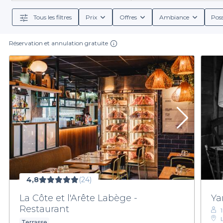
d’établissements soigneusement sélectionnés. Profite
ayant accès à des informations détaillées sur les 
Tous les filtres
Prix
Offres
Ambiance
Poss
boissons, qu'elles soient alcoo
Réservation et annulation gratuite
Réserver à travers Privateaser vous donne égalemen
traditionnelle ou explorer des mets plus contempora
spéciaux, vous 
En explorant notre plateforme, vous serez à même de
Labège ? N'attendez plus, visitez notre site pou
4,8
(24)
La Côte et l'Arête Labège -
Ya
Restaurant
Terrasse