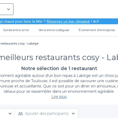
p chaud pour faire la fête ?
Réservez un bar climatisé
! ❄️🎉
Soirée entre amis
Verre entre collègues
Évènement d'entreprise
 restaurants cosy - Labège
meilleurs restaurants cosy - L
Notre sélection de 1 restaurant
ent agréable autour d'un bon repas à Labège est un choix judi
ne proche de Toulouse, il est possible de savourer une cuisine
reuse et accueillante. Que ce soit pour un dîner en amoureux, un
idéaux pour se rassembler dans un environnement agréable.
Lire plus
Une plateforme de réservation simple et rapide
e pour trouver le restaurant cosy qui correspond à vos envies à L
Ajouter des participants