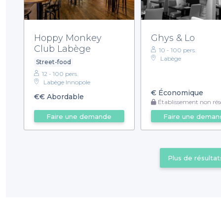
Hoppy Monkey
Ghys & Lo
Club Labège
10 - 100 pers.
Labège
Street-food
12 - 100 pers.
Labège Innopole
€
Économique
€€
Abordable
Établissement non rése
Faire une demande
Faire une deman
Plus de résultat