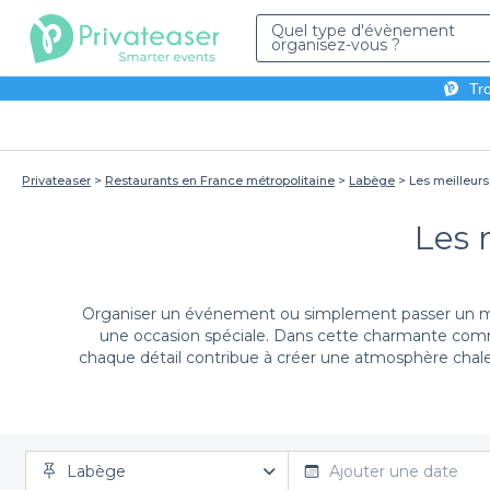
Quel type d'évènement
organisez-vous ?
Tro
Privateaser
Restaurants en France métropolitaine
Labège
Les meilleurs
Les 
Organiser un événement ou simplement passer un mom
une occasion spéciale. Dans cette charmante commu
chaque détail contribue à créer une atmosphère chaleu
Labège
Grâce à Privateaser, nous vous facilitons la tâch
Ajouter une date