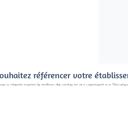
ouhaitez référencer votre établiss
x clients parmi le million de visiteurs qui viennent sur Privat
 sans engagement, vous payez un montant fixe sans risque de vo
Référencer mon établissement
Déjà client