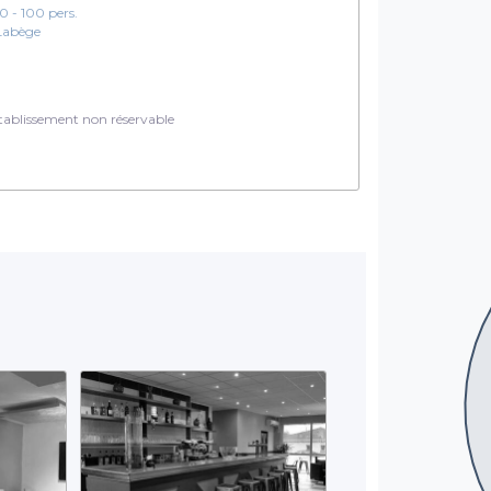
10 - 100 pers.
Labège
ablissement non réservable