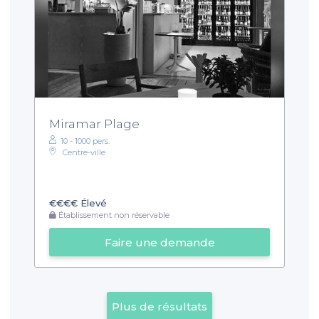
Miramar Plage
10 - 1000 pers.
Centre-ville
€€€€
Élevé
Établissement non réservable
Faire une demande
Plus de résultats