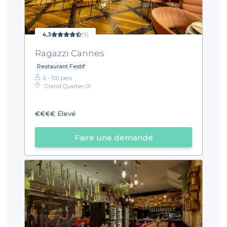
4,3
(5)
Ragazzi Cannes
Restaurant Festif
6 - 100 pers.
Grand Quartier 01
€€€€
Élevé
Faire une demande