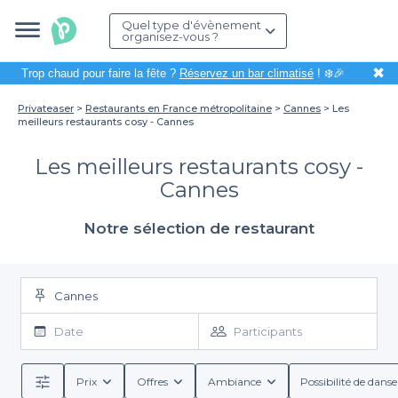
Quel type d'évènement
organisez-vous ?
✖
Trop chaud pour faire la fête ?
Réservez un bar climatisé
! ❄️🎉
Privateaser
Restaurants en France métropolitaine
Cannes
Les
meilleurs restaurants cosy - Cannes
Les meilleurs restaurants cosy -
Cannes
Notre sélection de restaurant
Cannes
Date
Participants
Prix
Offres
Ambiance
Possibilité de danse