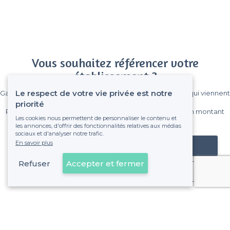
Vous souhaitez référencer votre
établissement ?
Le respect de votre vie privée est notre
Gagnez de nombreux clients parmi le million de visiteurs qui viennent
sur Privateaser chaque mois.
priorité
Pas de commissions et sans engagement, vous payez un montant
Les cookies nous permettent de personnaliser le contenu et
fixe sans risque de voir déraper la facture.
les annonces, d'offrir des fonctionnalités relatives aux médias
sociaux et d'analyser notre trafic.
En savoir plus
Référencer mon établissement
Refuser
Accepter et fermer
Déjà client
Cannes - Types de lieux