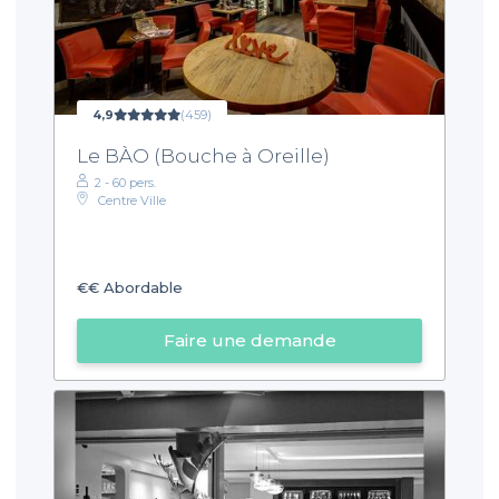
4,9
(459)
Le BÀO (Bouche à Oreille)
2 - 60 pers.
Centre Ville
€€
Abordable
Faire une demande