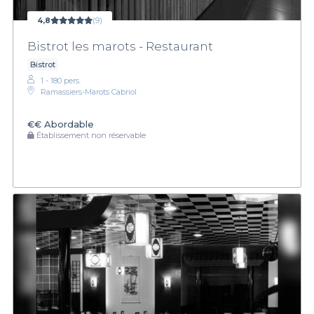
4,8
(9)
Bistrot les marots - Restaurant
Bistrot
1 - 180 pers.
Ramassiers-Marots Cabriol
€€
Abordable
Établissement non réservable