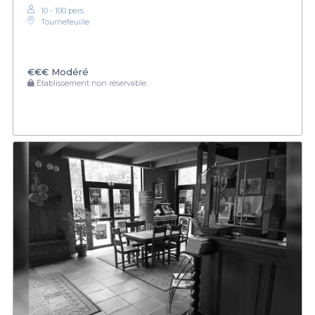
10 - 100 pers.
Tournefeuille
€€€
Modéré
Établissement non réservable