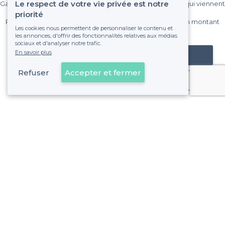
Le respect de votre vie privée est notre
Gagnez de nombreux clients parmi le million de visiteurs qui viennent
sur Privateaser chaque mois.
priorité
Pas de commissions et sans engagement, vous payez un montant
Les cookies nous permettent de personnaliser le contenu et
fixe sans risque de voir déraper la facture.
les annonces, d'offrir des fonctionnalités relatives aux médias
sociaux et d'analyser notre trafic.
En savoir plus
Référencer mon établissement
Refuser
Accepter et fermer
Déjà client
Tournefeuille - Types d'évènements
<
Les meilleurs restaurants de groupe - Tournefeuille
À propos de Privateaser
Privateaser Media
Privateaser en Espagne
Aide