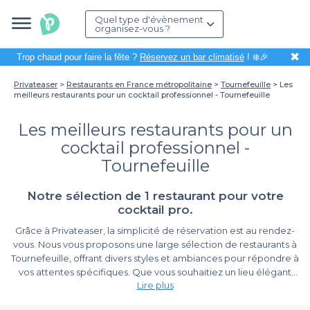
Quel type d'évènement
organisez-vous ?
✖
Trop chaud pour faire la fête ?
Réservez un bar climatisé
! ❄️🎉
Privateaser
Restaurants en France métropolitaine
Tournefeuille
Les
meilleurs restaurants pour un cocktail professionnel - Tournefeuille
Les meilleurs restaurants pour un
cocktail professionnel -
Tournefeuille
Notre sélection de 1 restaurant pour votre
cocktail pro.
Grâce à Privateaser, la simplicité de réservation est au rendez-
vous. Nous vous proposons une large sélection de restaurants à
Tournefeuille, offrant divers styles et ambiances pour répondre à
vos attentes spécifiques. Que vous souhaitiez un lieu élégant
Lire plus
propice aux échanges ou un établissement plus décontracté,
nous avons le cadre parfait pour votre événement. En utilisant