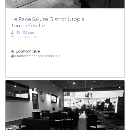
Le Pace Salute Bistrot Utopia
Tournefeuille
10 - 100 pers.
Tournefeuille
€
Économique
Établissement non réservable