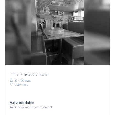
The Place to Beer
10 - 100 pers.
Colomiers
€€
Abordable
Établissement non réservable