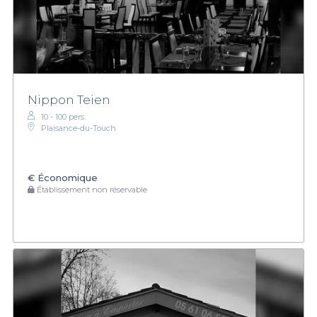
Nippon Teien
10 - 100 pers.
Plaisance-du-Touch
€
Économique
Établissement non réservable