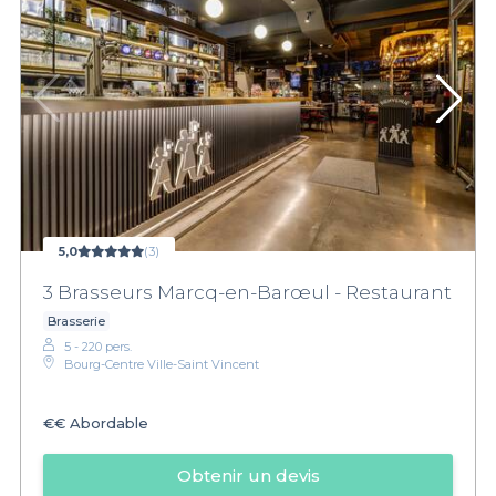
5,0
(3)
3 Brasseurs Marcq-en-Barœul - Restaurant
Brasserie
5 - 220 pers.
Bourg-Centre Ville-Saint Vincent
€€
Abordable
Obtenir un devis