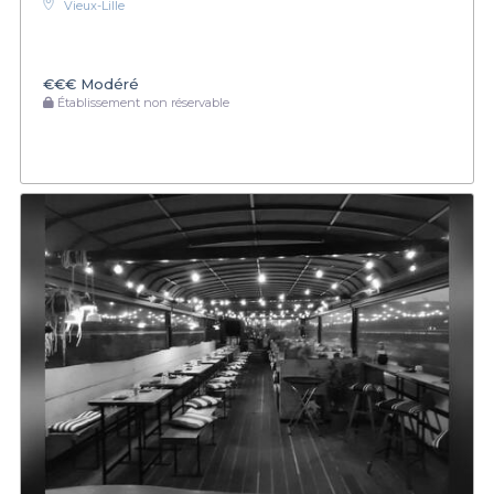
Vieux-Lille
€€€
Modéré
Établissement non réservable