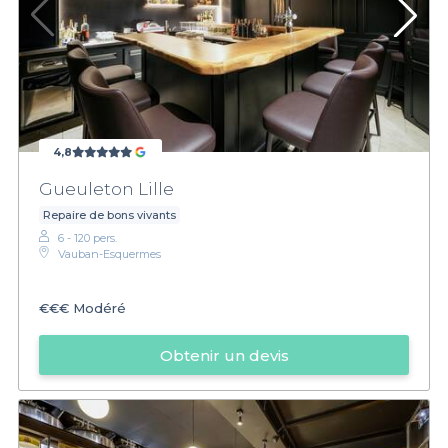
4,8
Gueuleton Lille
Repaire de bons vivants
6 - 120 pers.
Vauban-Esquermes
€€€
Modéré
Obtenir un devis