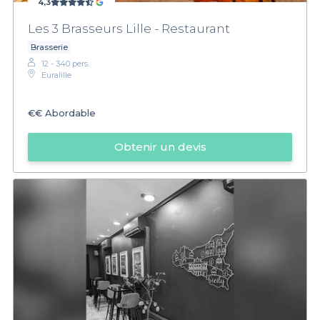
4,3
Les 3 Brasseurs Lille - Restaurant
Brasserie
12 - 340 pers.
Euralille
€€
Abordable
Obtenir un devis