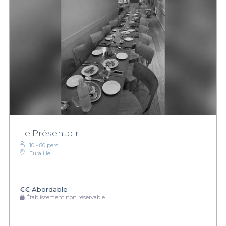
Le Présentoir
10 - 80 pers.
Euralille
€€
Abordable
Établissement non réservable