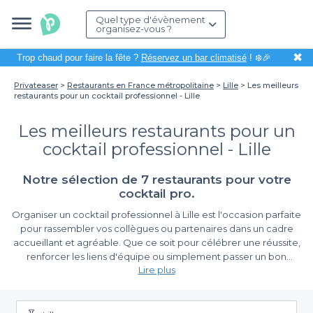
Quel type d'évènement
organisez-vous ?
✖
Trop chaud pour faire la fête ?
Réservez un bar climatisé
! ❄️🎉
Privateaser
Restaurants en France métropolitaine
Lille
Les meilleurs
restaurants pour un cocktail professionnel - Lille
Les meilleurs restaurants pour un
cocktail professionnel - Lille
Notre sélection de 7 restaurants pour votre
cocktail pro.
Organiser un cocktail professionnel à Lille est l'occasion parfaite
pour rassembler vos collègues ou partenaires dans un cadre
accueillant et agréable. Que ce soit pour célébrer une réussite,
renforcer les liens d'équipe ou simplement passer un bon
Lire plus
moment, il est essentiel de choisir le bon restaurant. À Lille, la
richesse de la gastronomie et des établissements permettra de
L'expérience Privateaser : simplicité et diversité
satisfaire toutes vos attentes.