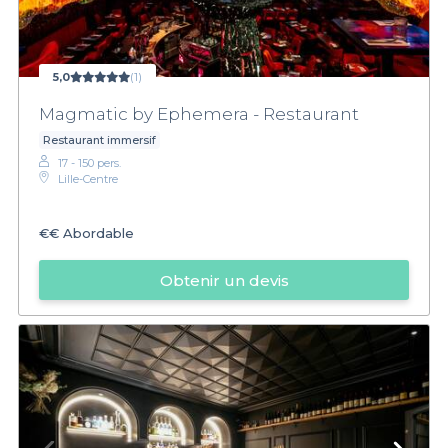
5,0
(1)
Magmatic by Ephemera - Restaurant
Restaurant immersif
17 - 150 pers.
Lille-Centre
€€
Abordable
Obtenir un devis