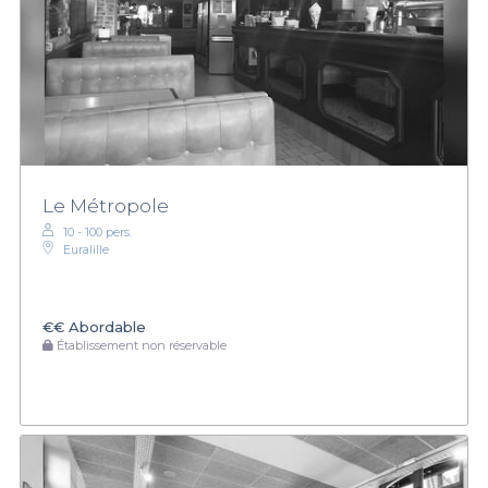
Le Métropole
10 - 100 pers.
Euralille
€€
Abordable
Établissement non réservable