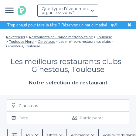
Quel type d'évènement
organisez-vous ?
✖
Trop chaud pour faire la fête ?
Réservez un bar climatisé
! ❄️🎉
Privateaser
Restaurants en France métropolitaine
Toulouse
Toulouse Nord
Ginestous
Les meilleurs restaurants clubs -
Ginestous, Toulouse
Les meilleurs restaurants clubs -
Ginestous, Toulouse
Notre sélection de restaurant
Ginestous
Date
Participants
Prix
Offres
Ambiance
Possibilité de danse