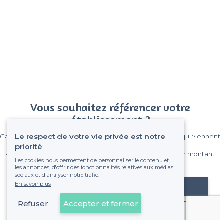
Vous souhaitez référencer votre
établissement ?
Le respect de votre vie privée est notre
Gagnez de nombreux clients parmi le million de visiteurs qui viennent
sur Privateaser chaque mois.
priorité
Pas de commissions et sans engagement, vous payez un montant
Les cookies nous permettent de personnaliser le contenu et
fixe sans risque de voir déraper la facture.
les annonces, d'offrir des fonctionnalités relatives aux médias
sociaux et d'analyser notre trafic.
En savoir plus
Référencer mon établissement
Refuser
Accepter et fermer
Déjà client