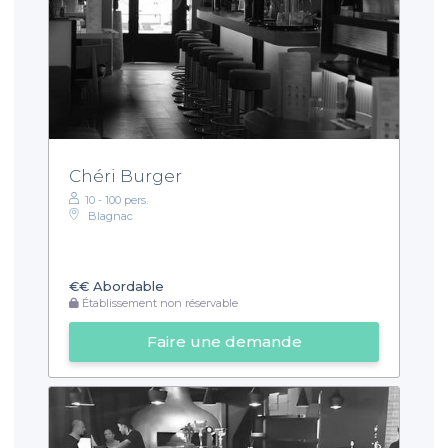
Chéri Burger
10 - 100 pers.
Blagnac
€€
Abordable
Établissement non réservable
Faire une demande