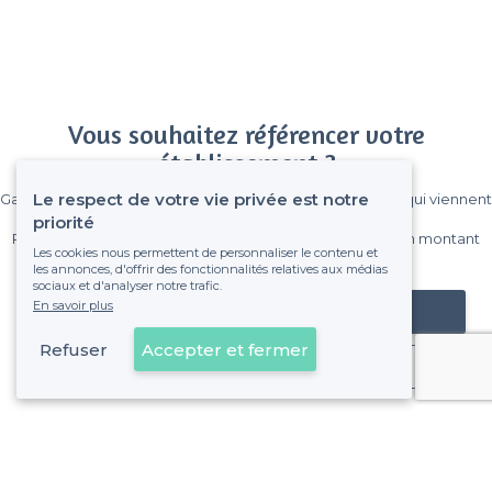
Vous souhaitez référencer votre
établissement ?
Le respect de votre vie privée est notre
Gagnez de nombreux clients parmi le million de visiteurs qui viennent
sur Privateaser chaque mois.
priorité
Pas de commissions et sans engagement, vous payez un montant
Les cookies nous permettent de personnaliser le contenu et
fixe sans risque de voir déraper la facture.
les annonces, d'offrir des fonctionnalités relatives aux médias
sociaux et d'analyser notre trafic.
En savoir plus
Référencer mon établissement
Refuser
Accepter et fermer
Déjà client
Dijon - Types de lieux