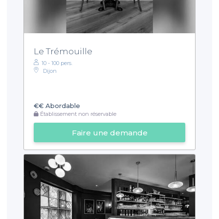
Le Trémouille
10 - 100 pers.
Dijon
€€
Abordable
Établissement non réservable
Faire une demande