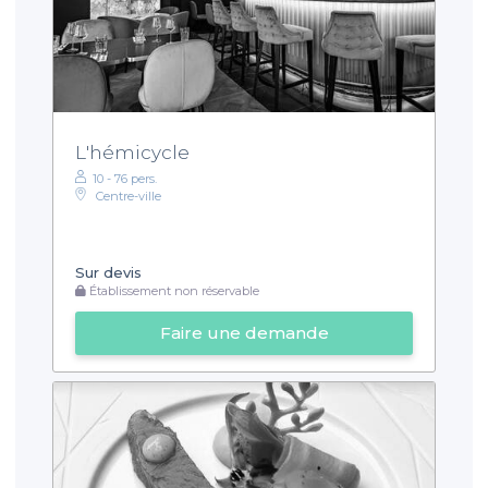
L'hémicycle
10 - 76 pers.
Centre-ville
Sur devis
Établissement non réservable
Faire une demande