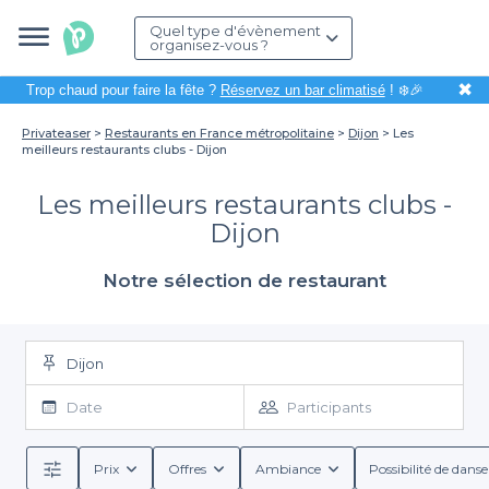
Quel type d'évènement
organisez-vous ?
✖
Trop chaud pour faire la fête ?
Réservez un bar climatisé
! ❄️🎉
Privateaser
Restaurants en France métropolitaine
Dijon
Les
meilleurs restaurants clubs - Dijon
Les meilleurs restaurants clubs -
Dijon
Notre sélection de restaurant
Dijon
Date
Participants
Prix
Offres
Ambiance
Possibilité de danse