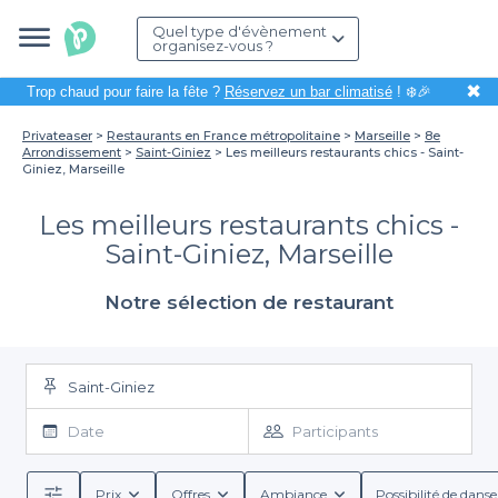
Quel type d'évènement
organisez-vous ?
✖
Trop chaud pour faire la fête ?
Réservez un bar climatisé
! ❄️🎉
Privateaser
Restaurants en France métropolitaine
Marseille
8e
Arrondissement
Saint-Giniez
Les meilleurs restaurants chics - Saint-
Giniez, Marseille
Les meilleurs restaurants chics -
Saint-Giniez, Marseille
Notre sélection de restaurant
Saint-Giniez
Date
Participants
Prix
Offres
Ambiance
Possibilité de danse