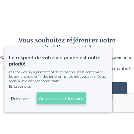
Vous souhaitez référencer votre
établissement ?
Le respect de votre vie privée est notre
Gagnez de nombreux clients parmi le million de visiteurs qui viennent
sur Privateaser chaque mois.
priorité
Pas de commissions et sans engagement, vous payez un montant
Les cookies nous permettent de personnaliser le contenu et
fixe sans risque de voir déraper la facture.
les annonces, d'offrir des fonctionnalités relatives aux médias
sociaux et d'analyser notre trafic.
En savoir plus
Référencer mon établissement
Refuser
Accepter et fermer
Déjà client
Saint-Giniez - Alentours