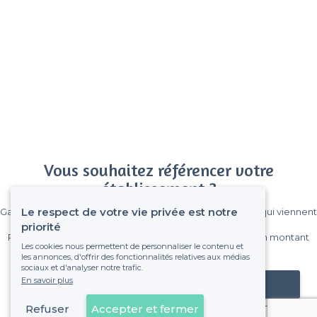
Vous souhaitez référencer votre
établissement ?
Le respect de votre vie privée est notre
Gagnez de nombreux clients parmi le million de visiteurs qui viennent
sur Privateaser chaque mois.
priorité
Pas de commissions et sans engagement, vous payez un montant
Les cookies nous permettent de personnaliser le contenu et
fixe sans risque de voir déraper la facture.
les annonces, d'offrir des fonctionnalités relatives aux médias
sociaux et d'analyser notre trafic.
En savoir plus
Référencer mon établissement
Refuser
Accepter et fermer