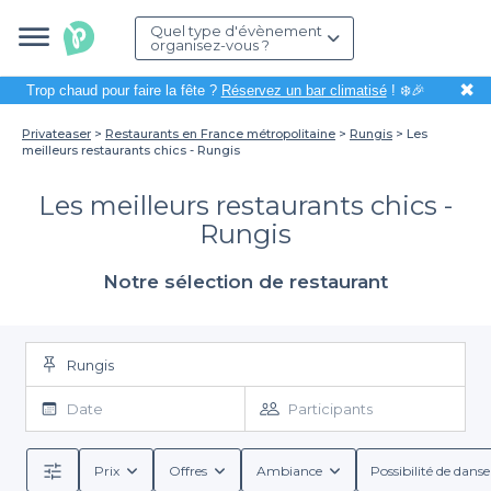
Quel type d'évènement
organisez-vous ?
✖
Trop chaud pour faire la fête ?
Réservez un bar climatisé
! ❄️🎉
Privateaser
Restaurants en France métropolitaine
Rungis
Les
meilleurs restaurants chics - Rungis
Les meilleurs restaurants chics -
Rungis
Notre sélection de restaurant
Rungis
Date
Participants
Prix
Offres
Ambiance
Possibilité de danse