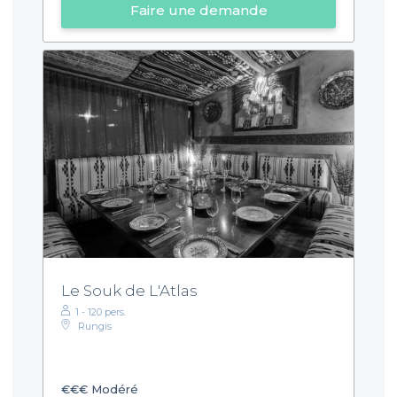
Faire une demande
Le Souk de L'Atlas
1 - 120 pers.
Rungis
€€€
Modéré