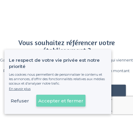
Vous souhaitez référencer votre
établissement ?
Le respect de votre vie privée est notre
Gagnez de nombreux clients parmi le million de visiteurs qui viennent
sur Privateaser chaque mois.
priorité
Pas de commissions et sans engagement, vous payez un montant
Les cookies nous permettent de personnaliser le contenu et
fixe sans risque de voir déraper la facture.
les annonces, d'offrir des fonctionnalités relatives aux médias
sociaux et d'analyser notre trafic.
En savoir plus
Référencer mon établissement
Refuser
Accepter et fermer
Déjà client