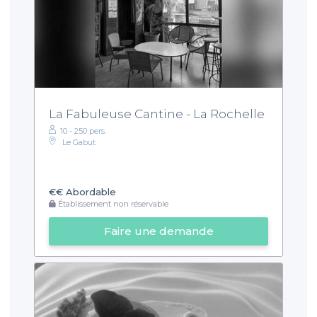
La Fabuleuse Cantine - La Rochelle
10 - 250 pers.
Le Gabut
€€
Abordable
Établissement non réservable
Faire une demande