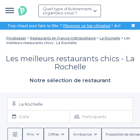
Quel type d'évènement
organisez-vous ?
✖
Trop chaud pour faire la fête ?
Réservez un bar climatisé
! ❄️🎉
Privateaser
Restaurants en France métropolitaine
La Rochelle
Les
meilleurs restaurants chics - La Rochelle
Les meilleurs restaurants chics - La
Rochelle
Notre sélection de restaurant
La Rochelle
Date
Participants
Prix
Offres
Ambiance
Possibilité de danse