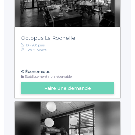
Octopus La Rochelle
10 - 200 pers.
Les Minimes
€
Économique
Établissement non réservable
Faire une demande