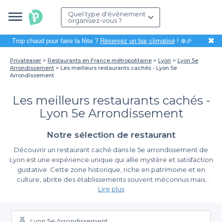
Quel type d'évènement
organisez-vous ?
✖
Trop chaud pour faire la fête ?
Réservez un bar climatisé
! ❄️🎉
Privateaser
Restaurants en France métropolitaine
Lyon
Lyon 5e
Arrondissement
Les meilleurs restaurants cachés - Lyon 5e
Arrondissement
Les meilleurs restaurants cachés -
Lyon 5e Arrondissement
Notre sélection de restaurant
Découvrir un restaurant caché dans le 5e arrondissement de
Lyon est une expérience unique qui allie mystère et satisfaction
gustative. Cette zone historique, riche en patrimoine et en
culture, abrite des établissements souvent méconnus mais
Lire plus
néanmoins remarquables. En vous aventurant dans ces recoins
discrètement nichés, vous aurez l'opportunité de déguster des
La Simplicité de Réservation avec Privateaser
plats élaborés à partir de produits locaux, le tout dans une
atmosphère conviviale et intimiste.
Lyon 5e Arrondissement