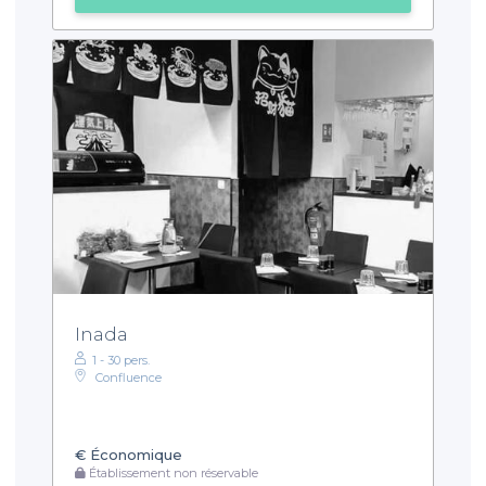
Inada
1 - 30 pers.
Confluence
€
Économique
Établissement non réservable