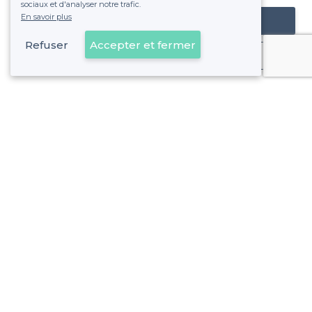
sociaux et d'analyser notre trafic.
En savoir plus
Référencer mon établissement
Refuser
Accepter et fermer
Déjà client
Lyon 5e Arrondissement - Alentours
<
Les meilleurs restaurants cachés - Lyon
Lyon 5e Arrondissement - Types de lieux
<
Les meilleurs restaurants de groupe - Lyon 5e Arrondissement
Les meilleurs restaurants en rooftop - Lyon 5e Arrondiss