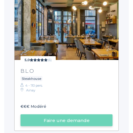
5,0
(6)
B.L.O
Steakhouse
4 - 110 pers.
Ainay
€€€
Modéré
Faire une demande