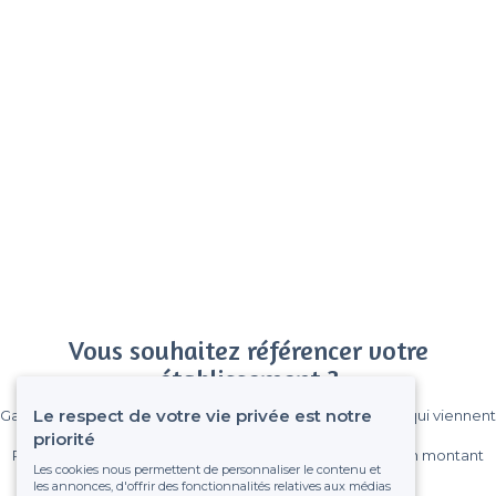
Vous souhaitez référencer votre
établissement ?
Le respect de votre vie privée est notre
Gagnez de nombreux clients parmi le million de visiteurs qui viennent
sur Privateaser chaque mois.
priorité
Pas de commissions et sans engagement, vous payez un montant
Les cookies nous permettent de personnaliser le contenu et
fixe sans risque de voir déraper la facture.
les annonces, d'offrir des fonctionnalités relatives aux médias