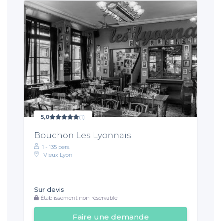
5,0
(1)
Bouchon Les Lyonnais
1 - 135 pers.
Vieux Lyon
Sur devis
Établissement non réservable
Faire une demande