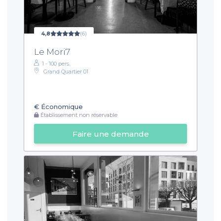
4,8
(6)
Le Mori7
1 - 100 pers.
Grand Quartier 01
€
Économique
Établissement non réservable
Faire une demande