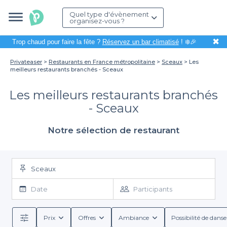
Quel type d'évènement
organisez-vous ?
✖
Trop chaud pour faire la fête ?
Réservez un bar climatisé
! ❄️🎉
Privateaser
Restaurants en France métropolitaine
Sceaux
Les
meilleurs restaurants branchés - Sceaux
Les meilleurs restaurants branchés
- Sceaux
Notre sélection de restaurant
Sceaux
Date
Participants
Prix
Offres
Ambiance
Possibilité de danse