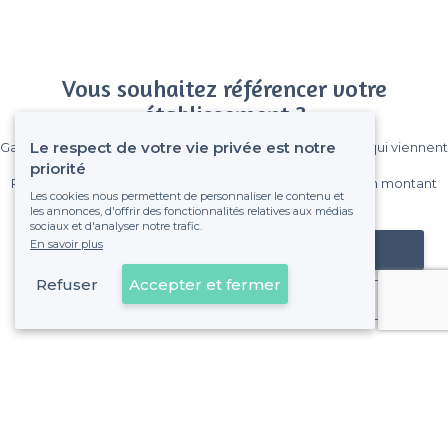
Vous souhaitez référencer votre
établissement ?
Le respect de votre vie privée est notre
Gagnez de nombreux clients parmi le million de visiteurs qui viennent
sur Privateaser chaque mois.
priorité
Pas de commissions et sans engagement, vous payez un montant
Les cookies nous permettent de personnaliser le contenu et
fixe sans risque de voir déraper la facture.
les annonces, d'offrir des fonctionnalités relatives aux médias
sociaux et d'analyser notre trafic.
En savoir plus
Référencer mon établissement
Refuser
Accepter et fermer
Déjà client
Sceaux - Types de lieux
<
Les meilleurs restaurants de groupe - Sceaux