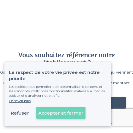
Vous souhaitez référencer votre
établissement ?
Le respect de votre vie privée est notre
Gagnez de nombreux clients parmi le million de visiteurs qui viennent
sur Privateaser chaque mois.
priorité
Pas de commissions et sans engagement, vous payez un montant
Les cookies nous permettent de personnaliser le contenu et
fixe sans risque de voir déraper la facture.
les annonces, d'offrir des fonctionnalités relatives aux médias
sociaux et d'analyser notre trafic.
En savoir plus
Référencer mon établissement
Refuser
Accepter et fermer
Déjà client