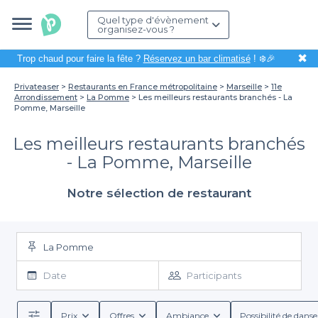
Quel type d'évènement
organisez-vous ?
✖
Trop chaud pour faire la fête ?
Réservez un bar climatisé
! ❄️🎉
Privateaser
Restaurants en France métropolitaine
Marseille
11e
Arrondissement
La Pomme
Les meilleurs restaurants branchés - La
Pomme, Marseille
Les meilleurs restaurants branchés
- La Pomme, Marseille
Notre sélection de restaurant
La Pomme
Date
Participants
Prix
Offres
Ambiance
Possibilité de danse