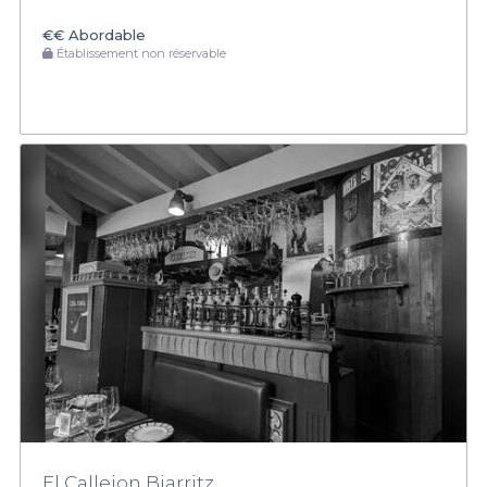
€€
Abordable
Établissement non réservable
El Callejon Biarritz