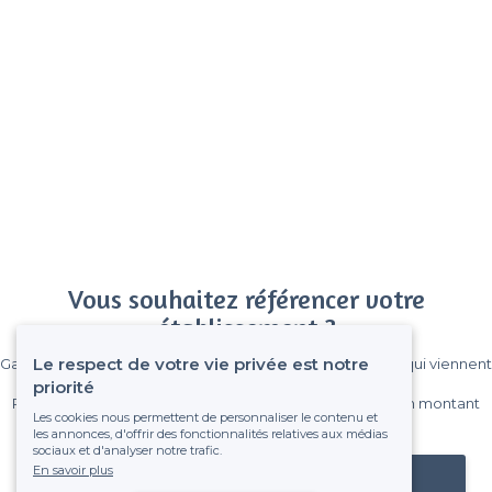
Vous souhaitez référencer votre
établissement ?
Le respect de votre vie privée est notre
Gagnez de nombreux clients parmi le million de visiteurs qui viennent
sur Privateaser chaque mois.
priorité
Pas de commissions et sans engagement, vous payez un montant
Les cookies nous permettent de personnaliser le contenu et
fixe sans risque de voir déraper la facture.
les annonces, d'offrir des fonctionnalités relatives aux médias
sociaux et d'analyser notre trafic.
En savoir plus
Référencer mon établissement