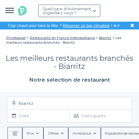
Quel type d'évènement
organisez-vous ?
✖
Trop chaud pour faire la fête ?
Réservez un bar climatisé
! ❄️🎉
Privateaser
Restaurants en France métropolitaine
Biarritz
Les
meilleurs restaurants branchés - Biarritz
Les meilleurs restaurants branchés
- Biarritz
Notre sélection de restaurant
Biarritz
Date
Participants
Prix
Offres
Ambiance
Possibilité de danse