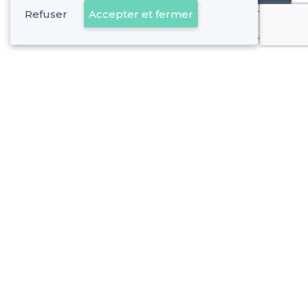
Refuser
Accepter et fermer
Déjà client
Biarritz - Types de lieux
<
Les meilleurs restaurants de groupe - Biarritz
Les meilleurs restaurants dansants - Biarritz
À propos de Privateaser
Privateaser Media