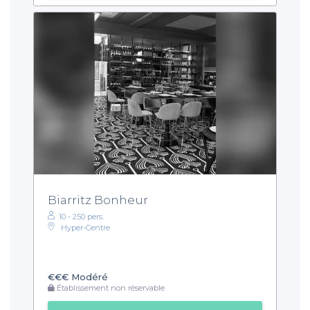
Biarritz Bonheur
10 - 250 pers.
Hyper-Centre
€€€
Modéré
Établissement non réservable