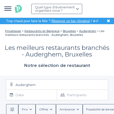
Quel type d'évènement
organisez-vous ?
✖
Trop chaud pour faire la fête ?
Réservez un bar climatisé
! ❄️🎉
Privateaser
Restaurants en Belgique
Bruxelles
Auderghem
Les
meilleurs restaurants branchés - Auderghem, Bruxelles
Les meilleurs restaurants branchés
- Auderghem, Bruxelles
Notre sélection de restaurant
Auderghem
Date
Participants
Prix
Offres
Ambiance
Possibilité de danse