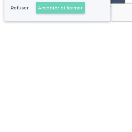
Refuser
Accepter et fermer
Déjà client
Auderghem - Alentours
<
Les meilleurs restaurants branchés - Bruxelles
Auderghem - Types de lieux
<
Les meilleurs restaurants de groupe - Auderghem, Bruxelles
Les meilleurs restaurants pas chers - Auderghem, Bruxell