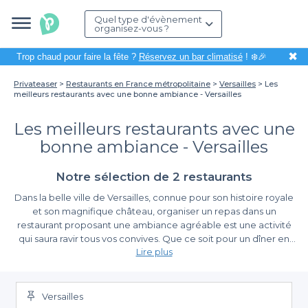
Quel type d'évènement
organisez-vous ?
✖
Trop chaud pour faire la fête ?
Réservez un bar climatisé
! ❄️🎉
Privateaser
Restaurants en France métropolitaine
Versailles
Les
meilleurs restaurants avec une bonne ambiance - Versailles
Les meilleurs restaurants avec une
bonne ambiance - Versailles
Notre sélection de 2 restaurants
Dans la belle ville de Versailles, connue pour son histoire royale
et son magnifique château, organiser un repas dans un
restaurant proposant une ambiance agréable est une activité
qui saura ravir tous vos convives. Que ce soit pour un dîner en
Lire plus
tête-à-tête, un repas de famille ou une célébration entre amis, le
choix d'un restaurant avec une bonne atmosphère est non
Découvrez la simplicité de réserver avec Privateaser
seulement un gage de convivialité, mais également un moyen
de créer des souvenirs inoubliables.
Versailles
Nous vous proposons une sélection des meilleurs restaurants à