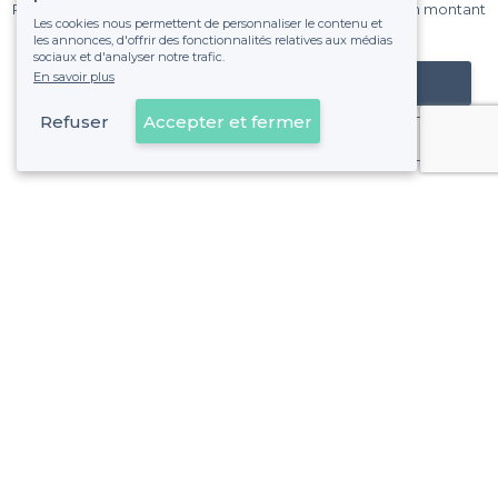
Pas de commissions et sans engagement, vous payez un montant
Les cookies nous permettent de personnaliser le contenu et
fixe sans risque de voir déraper la facture.
les annonces, d'offrir des fonctionnalités relatives aux médias
sociaux et d'analyser notre trafic.
En savoir plus
Référencer mon établissement
Refuser
Accepter et fermer
Déjà client
Versailles - Types de lieux
<
Les meilleurs restaurants de groupe - Versailles
Les meilleurs restaurants pas chers - Versailles