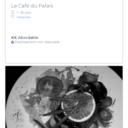
Le Café du Palais
1 - 80 pers.
Versailles
€€
Abordable
Établissement non réservable