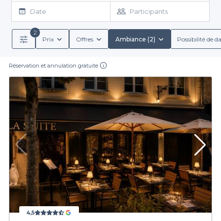
Versailles, où la musique et l’ambiance chaleureuse se marient
Date
Participants
harmonieusement pour créer une expérience unique. Grâce à
Privateaser, la réservation de ces établissements se fait en toute
2
simplicité. En quelques clics, vous pouvez choisir parmi une
Prix
Offres
Ambiance (2)
Possibilité de d
Notre plateforme vous permet également de découvrir les
diversité d’options, allant des restaurants traditionnels aux
ambiances modernes. Analysez les conditions de réservation
menus de groupe variés, incluant des boissons alcoolisées et
non alcoolisées, des cocktails rafraîchissants, ainsi que des plats
détaillées que nous vous fournissons et trouvez le lieu qui
Réservation et annulation gratuite
adaptés à tous les goûts. Que vous soyez amateur de cuisine
correspond parfaitement à vos attentes.
française authentique ou adepte de saveurs du monde, nous
avons une adresse sur mesure pour chaque occasion.
Optez pour une expérience mémorable
En choisissant Privateaser pour votre réservation à Versailles,
vous vous assurez une soirée réussie dans un cadre enchanteur,
orné de la beauté architecturale des lieux emblématiques.
Explorez notre large éventail de restaurants avec une ambiance
festive, et faites le choix d’un établissement qui saura émerveiller
Nous vous invitons à visiter notre site pour découvrir toutes les
vos invités. Ne laissez pas le stress de l’organisation vous
options qui s’offrent à vous. Faites le premier pas vers une belle
empêcher de profiter pleinement de votre événement.
soirée en réservant dès aujourd'hui et laissez-vous séduire par la
magie de Versailles.
4,5