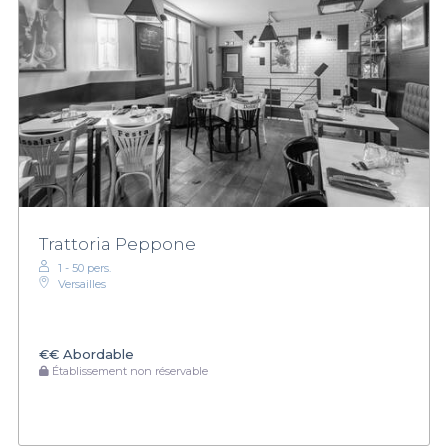
Trattoria Peppone
1 - 50 pers.
Versailles
€€
Abordable
Établissement non réservable