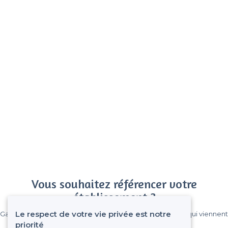
Vous souhaitez référencer votre
établissement ?
Le respect de votre vie privée est notre
Gagnez de nombreux clients parmi le million de visiteurs qui viennent
sur Privateaser chaque mois.
priorité