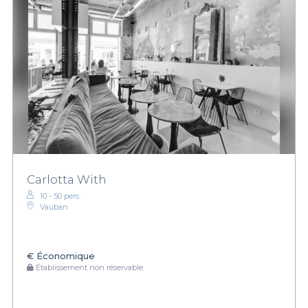
Carlotta With
10 - 50 pers.
Vauban
€
Économique
Établissement non réservable