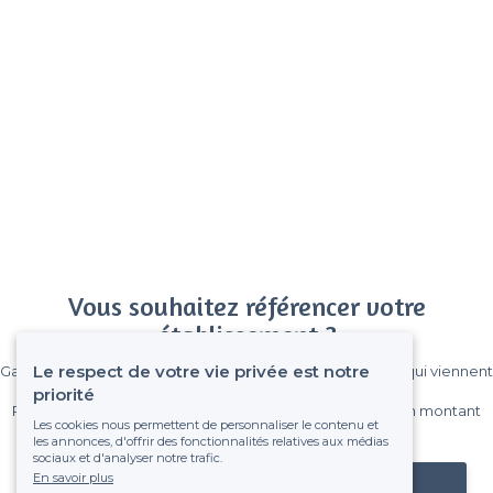
Vous souhaitez référencer votre
établissement ?
Le respect de votre vie privée est notre
Gagnez de nombreux clients parmi le million de visiteurs qui viennent
sur Privateaser chaque mois.
priorité
Pas de commissions et sans engagement, vous payez un montant
Les cookies nous permettent de personnaliser le contenu et
fixe sans risque de voir déraper la facture.
les annonces, d'offrir des fonctionnalités relatives aux médias
sociaux et d'analyser notre trafic.
En savoir plus
Référencer mon établissement