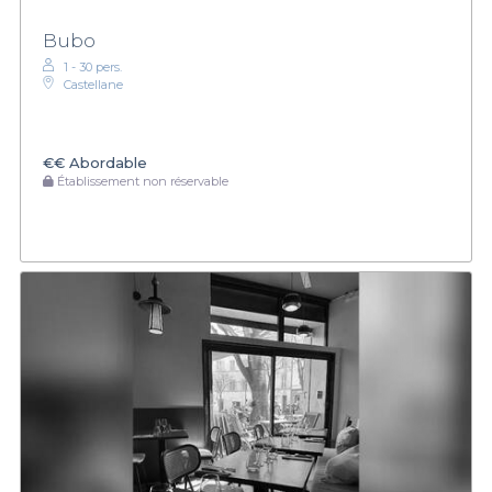
Bubo
1 - 30 pers.
Castellane
€€
Abordable
Établissement non réservable