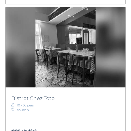
Bistrot Chez Toto
10 - 50 pers.
Vauban
€€€
Modéré