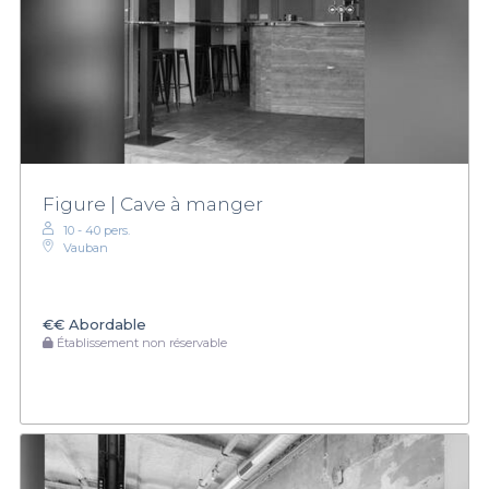
Figure | Cave à manger
10 - 40 pers.
Vauban
€€
Abordable
Établissement non réservable