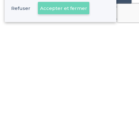
Refuser
Accepter et fermer
Déjà client
Vauban - Alentours
<
Les meilleurs restaurants avec une bonne ambiance - 6e Arrondissement, Marseille
Vauban - Types de lieux
<
Les meilleurs restaurants de groupe - Vauban, Marseille
À propos de Privateaser
Privateaser Media
Privateaser en Espagne
Aide
Référencer mon établissement
Politique de protection des données