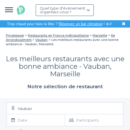
Quel type d'évènement
organisez-vous ?
✖
Trop chaud pour faire la fête ?
Réservez un bar climatisé
! ❄️🎉
Privateaser
Restaurants en France métropolitaine
Marseille
6e
Arrondissement
Vauban
Les meilleurs restaurants avec une bonne
ambiance - Vauban, Marseille
Les meilleurs restaurants avec une
bonne ambiance - Vauban,
Marseille
Notre sélection de restaurant
Vauban
Date
Participants