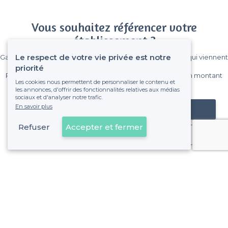
Vous souhaitez référencer votre
établissement ?
Le respect de votre vie privée est notre
Gagnez de nombreux clients parmi le million de visiteurs qui viennent
sur Privateaser chaque mois.
priorité
Pas de commissions et sans engagement, vous payez un montant
Les cookies nous permettent de personnaliser le contenu et
fixe sans risque de voir déraper la facture.
les annonces, d'offrir des fonctionnalités relatives aux médias
sociaux et d'analyser notre trafic.
En savoir plus
Référencer mon établissement
Refuser
Accepter et fermer
Déjà client
La Garenne-Colombes - Types de lieux
<
Les meilleurs restaurants de groupe - La Garenne-Colombes