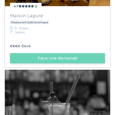
4,7
Maison Lagure
Restaurant bistronomique
8 - 35 pers.
Sartoris
€€€€
Élevé
Faire une demande