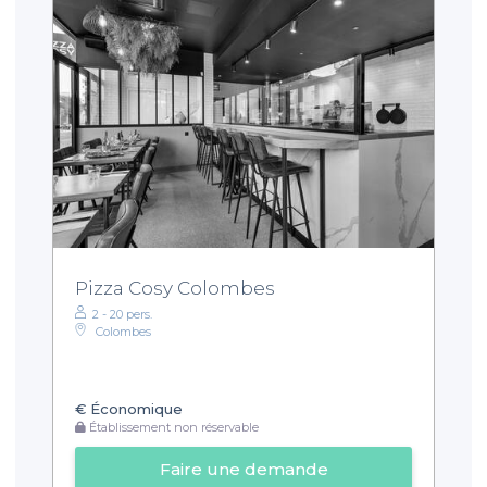
Pizza Cosy Colombes
2 - 20 pers.
Colombes
€
Économique
Établissement non réservable
Faire une demande