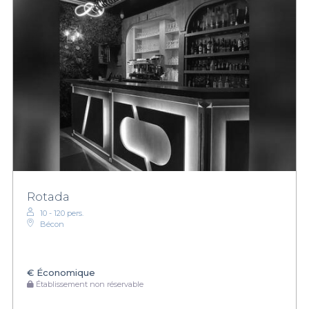
Rotada
10 - 120 pers.
Bécon
€
Économique
Établissement non réservable