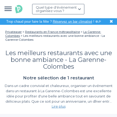
Quel type d'évènement
organisez-vous ?
✖
Trop chaud pour faire la fête ?
Réservez un bar climatisé
! ❄️🎉
Privateaser
Restaurants en France métropolitaine
La Garenne-
Colombes
Les meilleurs restaurants avec une bonne ambiance - La
Garenne-Colombes
Les meilleurs restaurants avec une
bonne ambiance - La Garenne-
Colombes
Notre sélection de 1 restaurant
Dans un cadre convivial et chaleureux, organiser un événement
dans un restaurant à La Garenne-Colombes est une excellente
idée pour profiter d'une belle ambiance tout en savourant de
délicieux plats. Que ce soit pour un anniversaire, un dîner entre
Lire plus
amis ou un repas d'affaires, le choix du restaurant peut
grandement influencer l'atmosphère de votre événement.
Une variété d'options avec Privateaser