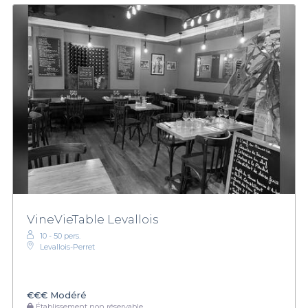
VineVieTable Levallois
10 - 50 pers.
Levallois-Perret
€€€
Modéré
Établissement non réservable