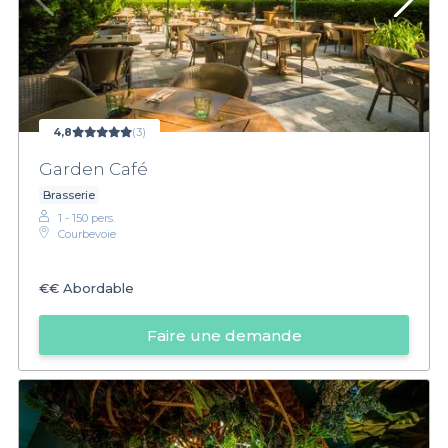
4,8
(3)
Garden Café
Brasserie
1 - 150 pers.
Courbevoie
€€
Abordable
Faire une demande