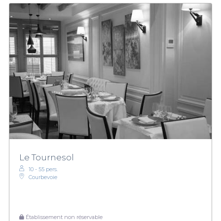
Le Tournesol
10 - 55 pers.
Courbevoie
Établissement non réservable