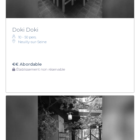
Doki Doki
10 - 50 pers.
Neuilly-sur-Seine
€€
Abordable
Établissement non réservable