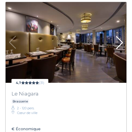
4,7
(31)
Le Niagara
Brasserie
2 - 120 pers.
Cœur de ville
€
Économique