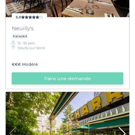
5,0
(1)
Neuilly's
Karaoké
15 - 60 pers.
Neuilly-sur-Seine
€€€
Modéré
Faire une demande