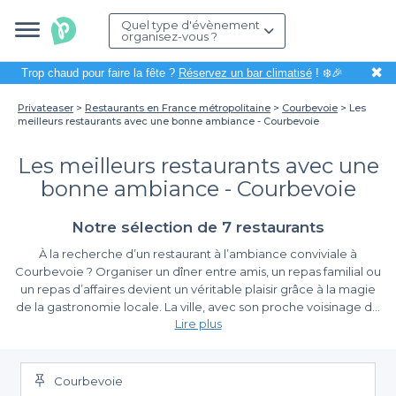
Quel type d'évènement
organisez-vous ?
✖
Trop chaud pour faire la fête ?
Réservez un bar climatisé
! ❄️🎉
Privateaser
Restaurants en France métropolitaine
Courbevoie
Les
meilleurs restaurants avec une bonne ambiance - Courbevoie
Les meilleurs restaurants avec une
bonne ambiance - Courbevoie
Notre sélection de 7 restaurants
À la recherche d’un restaurant à l’ambiance conviviale à
Courbevoie ? Organiser un dîner entre amis, un repas familial ou
un repas d’affaires devient un véritable plaisir grâce à la magie
de la gastronomie locale. La ville, avec son proche voisinage de
Lire plus
la Seine et ses gratte-ciels emblématiques, offre un cadre parfait
pour savourer des plats délicieux tout en profitant d'une
Une diversité de choix pour tous les goûts
atmosphère chaleureuse.
Courbevoie
Sur Privateaser, nous vous proposons une large sélection de