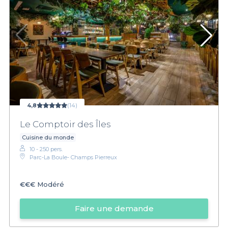
4,8
(14)
Le Comptoir des Îles
Cuisine du monde
10 - 250 pers.
Parc-La Boule- Champs Pierreux
€€€
Modéré
Faire une demande