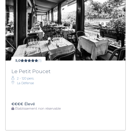
5,0
(1)
Le Petit Poucet
2 - 120 pers.
La Défense
€€€€
Élevé
Établissement non réservable