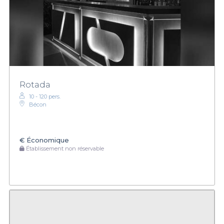
Rotada
10 - 120 pers.
Bécon
€
Économique
Établissement non réservable