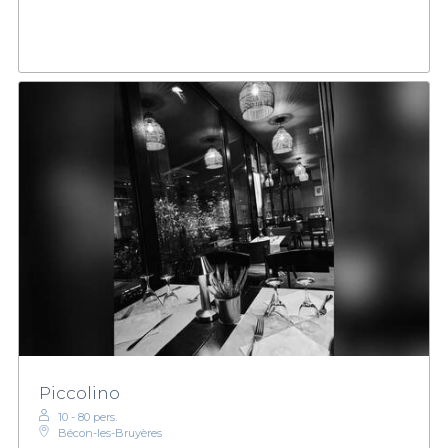
Piccolino
10 - 80 pers.
Bécon-les-Bruyères