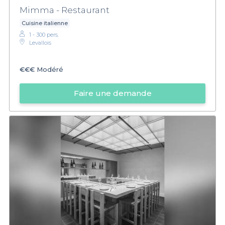
Mimma - Restaurant
Cuisine italienne
1 - 300 pers.
Levallois
€€€
Modéré
Faire une demande