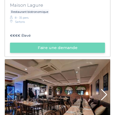
Maison Lagure
Restaurant bistronomique
8 - 35 pers.
Sartoris
€€€€
Élevé
Faire une demande