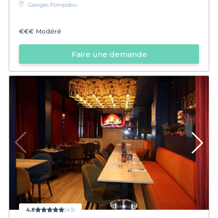
Georges Pompidou
€€€
Modéré
Faire une demande
4,8
(43)