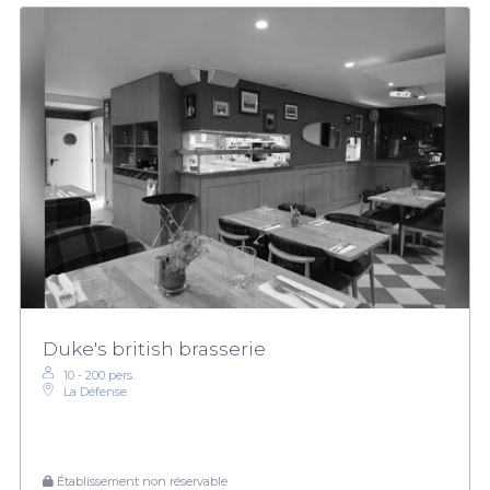
Duke's british brasserie
10 - 200 pers.
La Défense
Établissement non réservable