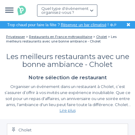
Quel type d'évènement
organisez-vous ?
✖
Trop chaud pour faire la fête ?
Réservez un bar climatisé
! ❄️🎉
Privateaser
Restaurants en France métropolitaine
Cholet
Les
meilleurs restaurants avec une bonne ambiance - Cholet
Les meilleurs restaurants avec une
bonne ambiance - Cholet
Notre sélection de restaurant
Organiser un événement dans un restaurant à Cholet, c’est
s’assurer d’offrir à vos invités une expérience inoubliable. Que ce
soit pour un repas d'affaires, un anniversaire ou une soirée entre
amis, l'ambiance d'un lieu peut faire toute la différence. Cholet,
Lire plus
avec son riche patrimoine et ses magnifiques places, est
l'endroit parfait pour découvrir des restaurants alliant bonne
Les avantages de choisir Privateaser pour votre
cuisine et atmosphère conviviale.
réservation
Cholet