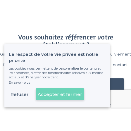
Vous souhaitez référencer votre
établissement ?
Le respect de votre vie privée est notre
Gagnez de nombreux clients parmi le million de visiteurs qui viennent
sur Privateaser chaque mois.
priorité
Pas de commissions et sans engagement, vous payez un montant
Les cookies nous permettent de personnaliser le contenu et
fixe sans risque de voir déraper la facture.
les annonces, d'offrir des fonctionnalités relatives aux médias
sociaux et d'analyser notre trafic.
En savoir plus
Référencer mon établissement
Refuser
Accepter et fermer
Déjà client
Cholet - Types de lieux