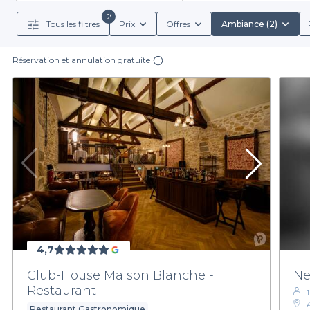
retrouvailles. Que vous soyez en quête d'un restauran
2
Tous les filtres
Prix
Offres
Ambiance (2)
Réservation et annulation gratuite
Utiliser la plateforme Privateaser, c’est choisir la 
les conditions de réservation détaillées. De la possi
mocktails — nous avons tout ce qu'il vous faut. Cha
parcourant nos options, vous pouvez aisément sélectio
Plongez dans l'univers culinaire d'Aulnay-sous-Bois e
meilleures options disponibles et lancez-vous dans
4,7
Club-House Maison Blanche -
Ne
Restaurant
Restaurant Gastronomique