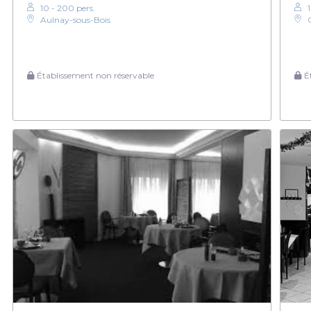
10 - 200 pers.
Aulnay-sous-Bois
Établissement non réservable
Ét