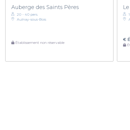
Auberge des Saints Pères
Le
20 - 40 pers.
Aulnay-sous-Bois
€
É
Établissement non réservable
Ét