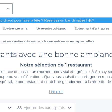
p chaud pour faire la fête ?
Réservez un bar climatisé
! ❄️🎉
Soirée entre amis
Verre entre collègues
Évènement d'entreprise
 meilleurs restaurants avec une bonne ambiance - Aulnay-sous-Bois
urants avec une bonne ambianc
Notre sélection de 1 restaurant
surance de passer un moment convivial et agréable. À Aulnay-sous
oupe ou vos célébrations. Que vous souhaitiez partager un repas e
écial, le bon restaurant contribue grandement à la réussite de 
Lire plus
Une sélection de restaurants à l’ambiance unique
les meilleurs restaurants d’Aulnay-sous-Bois, réputés pour leur 
lissements qui proposent une atmosphère musicale agréable, pa
Ajouter des participants