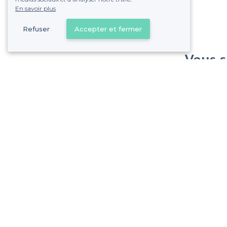
En savoir plus
Refuser
Accepter et fermer
Vous s
Gagnez de nombreu
Pas de commissions et
Aulnay-sous-Bois - Types de lieux
<
Les meilleurs restaurants de groupe - Aulnay-sous-Bois
Les meilleurs restaurants pas chers - Aulnay-sous-Bois