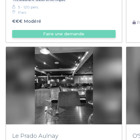
5 - 120 pers.
Parc
€€€
Modéré
Ét
Faire une demande
Le Prado Aulnay
O'