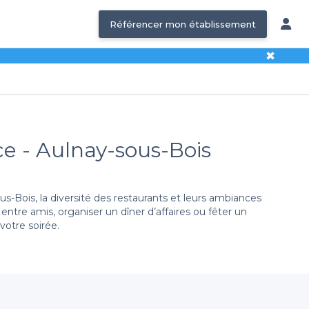
Référencer mon établissement
✖
e - Aulnay-sous-Bois
-Bois, la diversité des restaurants et leurs ambiances
ntre amis, organiser un dîner d’affaires ou fêter un
votre soirée.
ambiance chaleureuse et conviviale. En quelques clics,
rfaite pour détendre l'atmosphère et animer vos