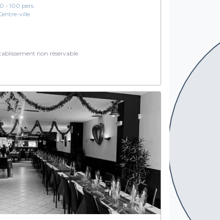
10 - 100 pers.
Centre-ville
ablissement non réservable