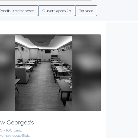
t animé avec de la musique ou d’un endroit plus calme pour des
correspond à vos attentes.
Possibilité de danser
Ouvert après 2h
Terrasse
Un processus de réservation simplifié
simplicité pour organiser vos événements. En un clin d'œil, accéd
bilité de choisir des menus adaptés à vos groupes aux sélections 
que restaurant propose des services divers, vous permettant de
nner l'établissement qui répondra le mieux à vos critères tant a
t laissez-vous séduire par nos propositions de restaurants animés
 l'organisation de votre prochain événement. Chaque instant com
entouré de vos proches !
w Georges's
10 - 100 pers.
Aulnay-sous-Bois