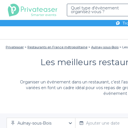
Quel type d'évènement
organisez-vous ?
Tro
Privateaser
Restaurants en France métropolitaine
Aulnay-sous-Bois
Les
Les meilleurs resta
Organiser un événement dans un restaurant, c’est l’as
variées en font un cadre idéal pour vos repas de gr
événement sp
Grâce à Privateaser, nous avons répertorié pour vous 
Aulnay-sous-Bois
vous pouvez réserver votre table dans des étab
Ajouter une date