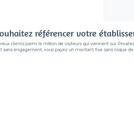
ouhaitez référencer votre établiss
x clients parmi le million de visiteurs qui viennent sur Privat
 sans engagement, vous payez un montant fixe sans risque de vo
Référencer mon établissement
Déjà client
3e Arrondissement - Types de
<
Les meilleurs restaurants de groupe -
Marseille
Les meilleurs restaurants pas chers - 3
ille