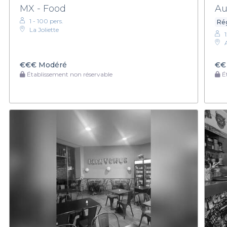
MX - Food
Au
1 - 100 pers.
Rég
La Joliette
1
€€€
Modéré
€€
Établissement non réservable
Ét