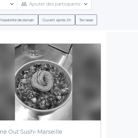
 toutes vos attentes. Que vous soyez amateur de musique live, de
Ajouter des participants
nts référencés offrent souvent une atmosphère musicale qui co
Possibilité de danser
Ouvert après 2h
Terrasse
Une réservation simplifiée
c’est bénéficier d’un processus simple et rapide. Avec des condit
daptées à votre groupe, avec des offres comprenant des boissons
ives. La diversité des ambiances, allant du cadre intimiste aux 
votre évènement selon vos envies.
 Méditerranée et ses ruelles colorées, vous attend. Ne laissez pas 
ra parfaitement à vos souhaits. Plongez dans l'étendue de nos of
frent à vous et faites le premier pas vers une expérience culinaire 
me Out Sushi Marseille