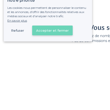
notre priorité
Les cookies nous permettent de personnaliser le contenu
et les annonces, d'offrir des fonctionnalités relatives aux
médias sociaux et d'analyser notre trafic.
En savoir plus
Vous s
Refuser
Accepter et fermer
Gagnez de nombreu
Pas de commissions et
3e Arrondissement - Alentours
<
Les meilleurs restaurants avec une bonne ambiance - Marseille
>
Les meilleurs restaurants avec une bonne ambiance - La Belle de Mai, 
>
Les meilleurs restaurants avec une bonne ambiance - La Villette, Marse