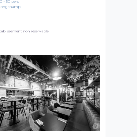
10 - 50 pers.
Longchamp
ablissement non réservable