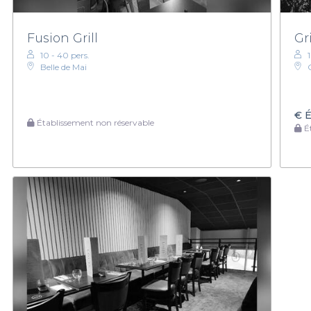
Fusion Grill
Gr
10 - 40 pers.
Belle de Mai
€
É
Établissement non réservable
Ét