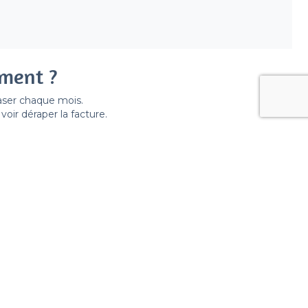
ement ?
easer chaque mois.
ir déraper la facture.
 lieux
 3e Arrondissement, Marseille
e Arrondissement, Marseille