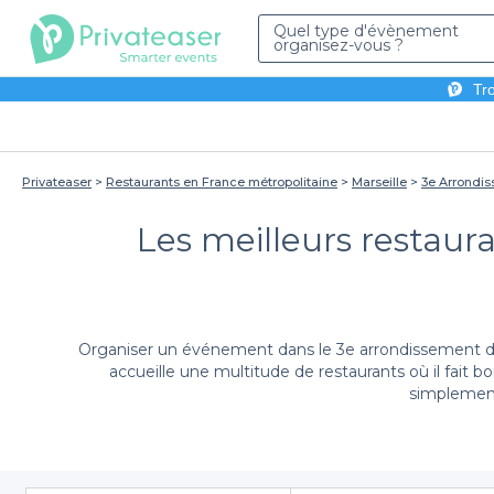
Quel type d'évènement
organisez-vous ?
Tro
Privateaser
Restaurants en France métropolitaine
Marseille
3e Arrondi
Les meilleurs restau
Organiser un événement dans le 3e arrondissement de M
accueille une multitude de restaurants où il fait b
simplement 
Grâce à Privateaser, découvrir les meilleurs restaur