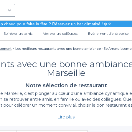
p chaud pour faire la fête ?
Réservez un bar climatisé
! ❄️🎉
Soirée entre amis
Verre entre collègues
Évènement d'entreprise
ssement
Les meilleurs restaurants avec une bonne ambiance - 3e Arrondissemen
rants avec une bonne ambiance
Marseille
Notre sélection de restaurant
arseille, c'est plonger au cœur d'une ambiance dynamique et con
on se retrouver entre amis, en famille ou avec des collègues. Que 
pour célébrer un moment convivial, choisir le bon restaurant est
Lire plus
Une diversité inégalée
ants avec une bonne ambiance dans le 3e arrondissement de Marse