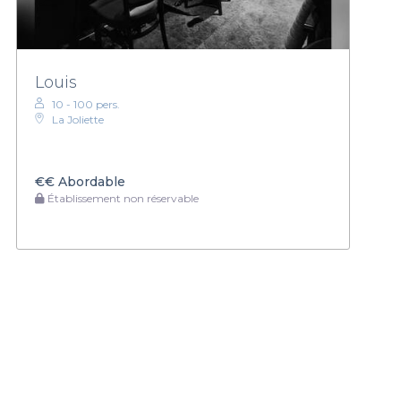
Louis
10 - 100 pers.
La Joliette
€€
Abordable
Établissement non réservable