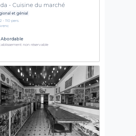
da - Cuisine du marché
ional et génial
2 - 110 pers.
Arenc
Abordable
ablissement non réservable