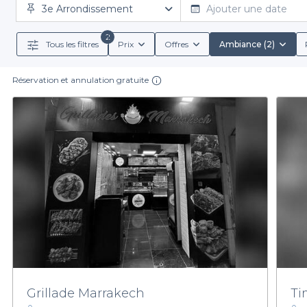
3e Arrondissement
un large éventail d’établissements qui s’adaptent à
Ajouter une date
l’endroit idéal pour votre événement. Nos restaura
2
Tous les filtres
Prix
Offres
Ambiance (2)
Utiliser notre plateforme pour réserver votre table, 
Réservation et annulation gratuite
variés, vous pouvez choisir parmi des formules a
principaux qui raviront les papilles de tous vos conv
La belle ville de Marseille, avec ses mélodies de la
Privateaser pour dénicher l’établissement qui répond
notre site pour explorer les possibilités qui s'of
Grillade Marrakech
Ti