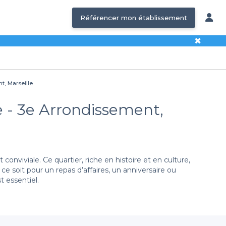
Référencer mon établissement
✖
t, Marseille
 - 3e Arrondissement,
viviale. Ce quartier, riche en histoire et en culture,
ce soit pour un repas d’affaires, un anniversaire ou
 essentiel.
ille n’a jamais été aussi simple. Nous vous proposons