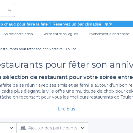
p chaud pour faire la fête ?
Réservez un bar climatisé
! ❄️🎉
Soirée entre amis
Verre entre collègues
Évènement d'entreprise
restaurants pour fêter son anniversaire - Toulon
estaurants pour fêter son anniv
 sélection de restaurant pour votre soirée entr
arfaite de se réunir avec ses amis et sa famille autour d'un bon r
re plus élégant, la ville offre une multitude de choix pour cél
a tâche en recensant pour vous les meilleurs restaurants de Toulo
Lire plus
Une réservation simplifiée avec Privateaser
niversaire, vous optez pour une expérience de réservation simpl
ux restaurants raffinés. Chaque lieu présente ses spécificités : 
Ajouter des participants