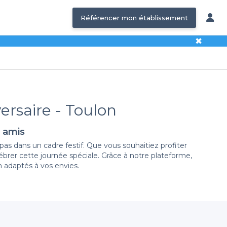
Référencer mon établissement
✖
ersaire - Toulon
e amis
epas dans un cadre festif. Que vous souhaitiez profiter
ébrer cette journée spéciale. Grâce à notre plateforme,
n adaptés à vos envies.
e et rapide. Nous vous proposons une sélection variée
atmosphères, types de cuisine et options de menus. Vous