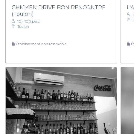
CHICKEN DRIVE BON RENCONTRE
L'
(Toulon)
10 - 100 pers.
Toulon
Établissement non réservable
Ét