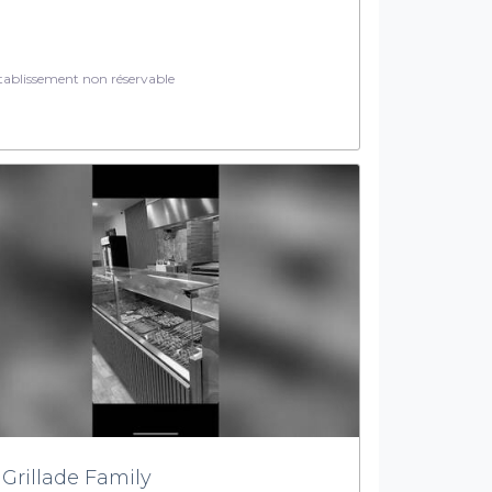
ablissement non réservable
 Grillade Family