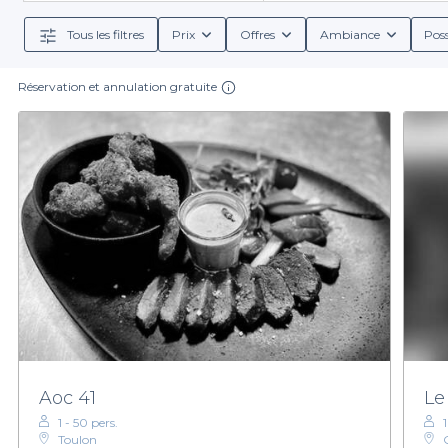
trouverez facilement un nombre d’invités corresponda
Tous les filtres
Prix
Offres
Ambiance
Poss
Réservation et annulation gratuite
L'un des atouts majeurs de Privateaser est la diversit
claires, ainsi que des choix de menus personnalisa
typiques de la région ou vous essayer à une cuisine d
Pour marquer votre anniversaire de manière inoubliab
cette journée soit mémorable. N’attendez plus, con
Aoc 41
Le
1 - 50 pers.
Toulon