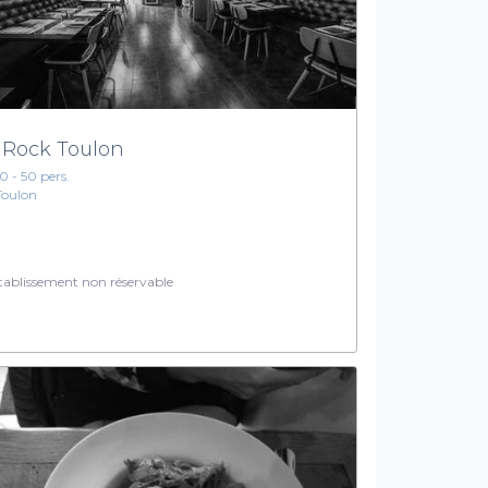
 Rock Toulon
10 - 50 pers.
Toulon
ablissement non réservable