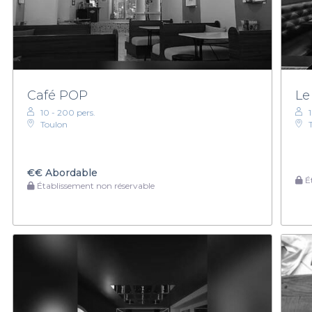
Café POP
Le
10 - 200 pers.
Toulon
€€
Abordable
Ét
Établissement non réservable