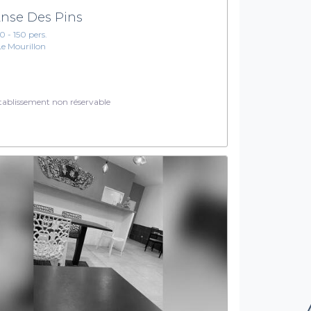
Anse Des Pins
10 - 150 pers.
Le Mourillon
ablissement non réservable