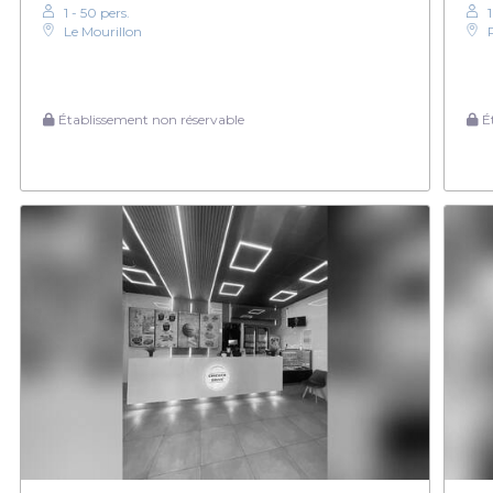
1 - 50 pers.
Le Mourillon
Établissement non réservable
Ét