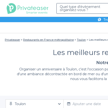
Quel type d'évènement
organisez-vous ?
Tro
Privateaser
Restaurants en France métropolitaine
Toulon
Les meilleurs 
Les meilleurs r
Notre
Organiser un anniversaire à Toulon, c'est l'occasion p
d'une ambiance décontractée en bord de mer ou d'un cad
nous vous facilitons l
En choisissant Privateaser pour votre événement d'an
Toulon
d'établissements, allant des brasseries chaleureuses a
Ajouter une date