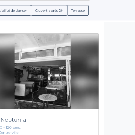
nt à votre budget, tout en ayant accès à des offres exclusive
célébrations, avec des mets savoureux et des boissons en accord
ibilité de danser
Ouvert après 2h
Terrasse
Une expérience sur mesure
é des services disponibles lors de votre réservation. Chaque res
bles pour que votre soirée se déroule exactement comme vous l'
u monde, il y en a pour tous les goûts ! La richesse culinaire de 
variées, saura émerveiller vos convives.
le, explorez les options offertes par Privateaser. Faites le cho
nectez-vous à notre plateforme et commencez à planifier votre so
 Neptunia
10 - 120 pers.
Centre-ville