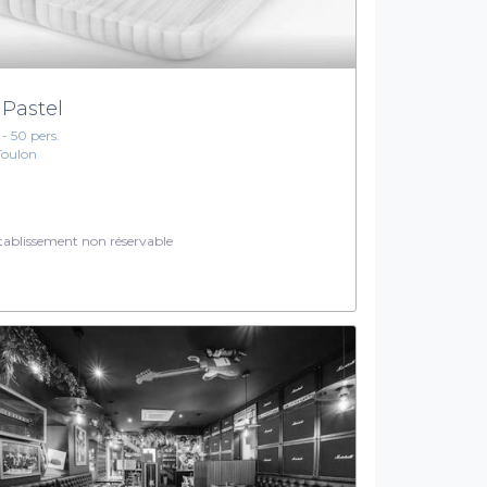
 Pastel
 - 50 pers.
Toulon
ablissement non réservable