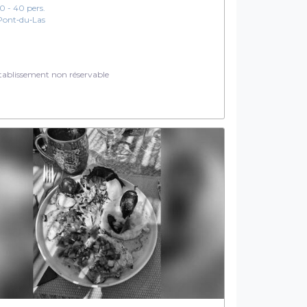
10 - 40 pers.
Pont‑du‑Las
ablissement non réservable