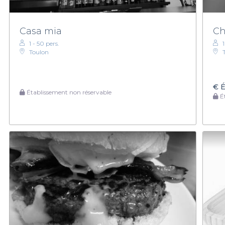
Casa mia
Ch
1 - 50 pers.
Toulon
€
É
Établissement non réservable
Ét