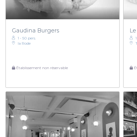
Gaudina Burgers
Le
1 - 50 pers.
1
la Rode
Établissement non réservable
Ét