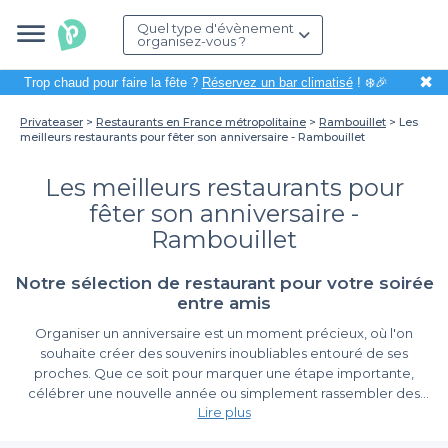
Quel type d'évènement
organisez-vous ?
✖
Trop chaud pour faire la fête ?
Réservez un bar climatisé
! ❄️🎉
Privateaser
Restaurants en France métropolitaine
Rambouillet
Les
meilleurs restaurants pour fêter son anniversaire - Rambouillet
Les meilleurs restaurants pour
fêter son anniversaire -
Rambouillet
Notre sélection de restaurant pour votre soirée
entre amis
Organiser un anniversaire est un moment précieux, où l'on
souhaite créer des souvenirs inoubliables entouré de ses
proches. Que ce soit pour marquer une étape importante,
célébrer une nouvelle année ou simplement rassembler des
Lire plus
amis et la famille, choisir le bon restaurant à Rambouillet est
primordial. Cette ville, riche en histoire et en charme, offre une