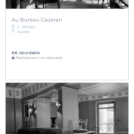
n’oublierez jamais.
Au Bureau Gazeran
2 - 200 pers.
Gazeran
€€
Abordable
Établissement non réservable