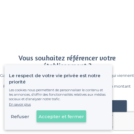
Vous souhaitez référencer votre
établissement ?
Le respect de votre vie privée est notre
Gagnez de nombreux clients parmi le million de visiteurs qui viennent
sur Privateaser chaque mois.
priorité
Pas de commissions et sans engagement, vous payez un montant
Les cookies nous permettent de personnaliser le contenu et
fixe sans risque de voir déraper la facture.
les annonces, d'offrir des fonctionnalités relatives aux médias
sociaux et d'analyser notre trafic.
En savoir plus
Référencer mon établissement
Refuser
Accepter et fermer
Déjà client