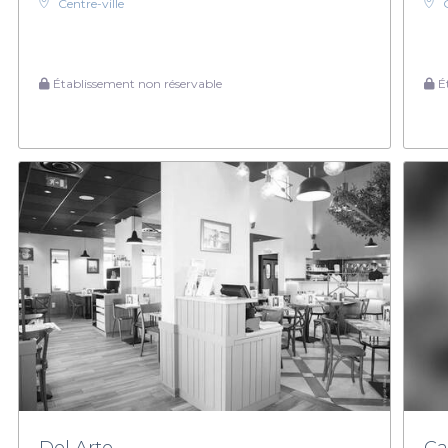
Centre-ville
Établissement non réservable
Ét
Del Arte
Ca