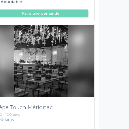
Abordable
Faire une demande
êpe Touch Mérignac
10 - 100 pers.
Mérignac