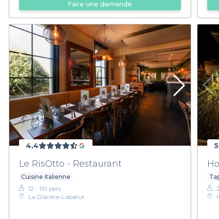
Faire une demande
4,4
5
Le RisOtto - Restaurant
Ho
Cuisine italienne
Tap
12 - 110 pers.
La Glacière-Labatut