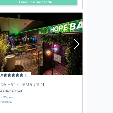
Faire une demande
,0
(1)
pe Bar - Restaurant
as de haut vol
2 - 35 pers.
Mérignac