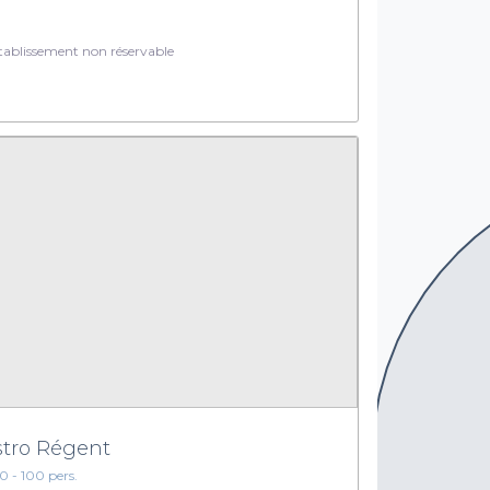
ablissement non réservable
stro Régent
10 - 100 pers.