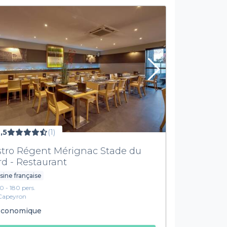
,5
(1)
stro Régent Mérignac Stade du
rd - Restaurant
sine française
10 - 180 pers.
Capeyron
conomique