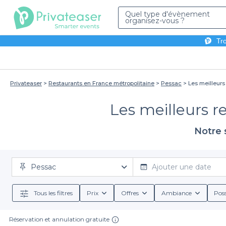
Quel type d'évènement
organisez-vous ?
Tro
Privateaser
Restaurants en France métropolitaine
Pessac
Les meilleurs
Les meilleurs r
Notre 
Pessac
Ajouter une date
Tous les filtres
Prix
Offres
Ambiance
Poss
Réservation et annulation gratuite