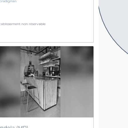
Gradignan
ablissement non réservable
ndela (MP)