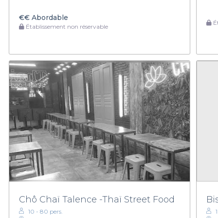
€€
Abordable
Ét
Établissement non réservable
Chô Chaï Talence -Thaï Street Food
Bi
10 - 80 pers.