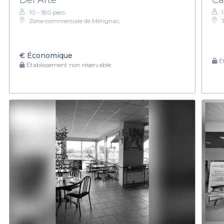
10 - 180 pers.
Zone commerciale de Mérignac,
€
Économique
Ét
Établissement non réservable