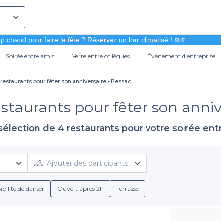
p chaud pour faire la fête ?
Réservez un bar climatisé
! ❄️🎉
Soirée entre amis
Verre entre collègues
Évènement d'entreprise
 restaurants pour fêter son anniversaire - Pessac
estaurants pour fêter son anniv
sélection de 4 restaurants pour votre soirée ent
Ajouter des participants
ibilité de danser
Ouvert après 2h
Terrasse