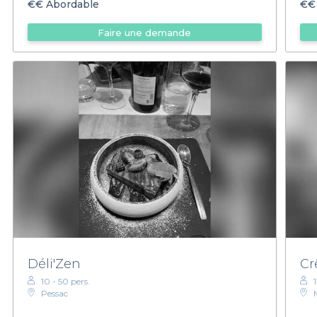
€€
Abordable
€€
Faire une demande
Déli'Zen
Cr
10 - 50 pers.
Pessac