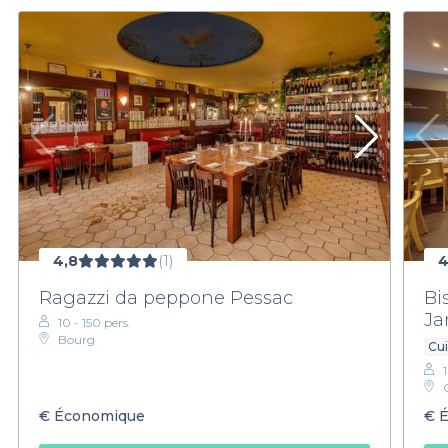
4,8
(1)
4
Ragazzi da peppone Pessac
Bi
Ja
10 - 150 pers.
Bourg
Cui
€
Économique
€
É