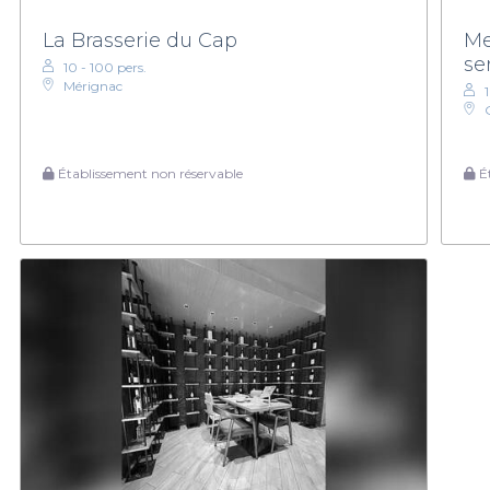
La Brasserie du Cap
Me
se
10 - 100 pers.
Mérignac
Établissement non réservable
Ét