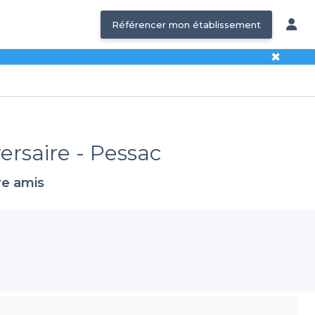
Référencer mon établissement
✖
ersaire - Pessac
re amis