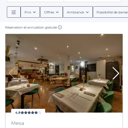
Prix
Offres
Ambiance
Possibilité de danse
Réservation et annulation gratuite
4,8
(1)
Mesa