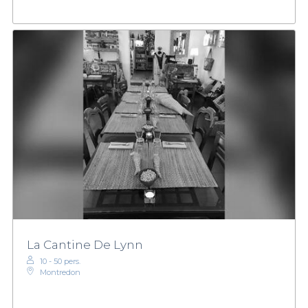
La Cantine De Lynn
10 - 50 pers.
Montredon