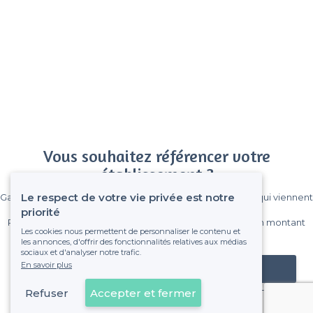
Vous souhaitez référencer votre
établissement ?
Le respect de votre vie privée est notre
Gagnez de nombreux clients parmi le million de visiteurs qui viennent
sur Privateaser chaque mois.
priorité
Pas de commissions et sans engagement, vous payez un montant
Les cookies nous permettent de personnaliser le contenu et
fixe sans risque de voir déraper la facture.
les annonces, d'offrir des fonctionnalités relatives aux médias
sociaux et d'analyser notre trafic.
En savoir plus
Référencer mon établissement
Refuser
Accepter et fermer
Déjà client