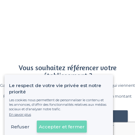
Vous souhaitez référencer votre
établissement ?
Le respect de votre vie privée est notre
Gagnez de nombreux clients parmi le million de visiteurs qui viennent
sur Privateaser chaque mois.
priorité
Pas de commissions et sans engagement, vous payez un montant
Les cookies nous permettent de personnaliser le contenu et
fixe sans risque de voir déraper la facture.
les annonces, d'offrir des fonctionnalités relatives aux médias
sociaux et d'analyser notre trafic.
En savoir plus
Référencer mon établissement
Refuser
Accepter et fermer
Déjà client