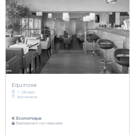
Equinoxe
1 - 250 pers.
Bonneveine
€
Économique
Établissement non réservable