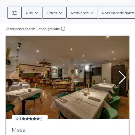
Prix
Offres
Ambiance
Possibilité de danse
Réservation et annulation gratuite
4,8
(1)
Mesa