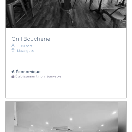
Grill Boucherie
1 - 80 pers.
Mazargues
€
Économique
Établissement non réservable