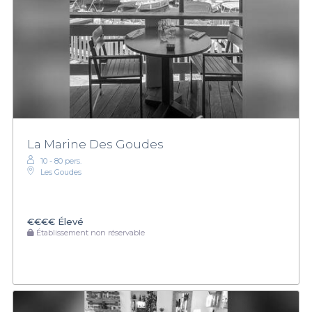
La Marine Des Goudes
10 - 80 pers.
Les Goudes
€€€€
Élevé
Établissement non réservable