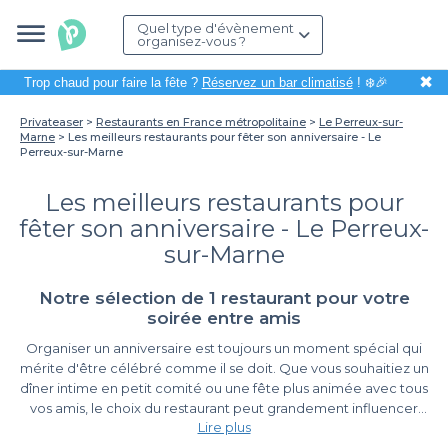
Quel type d'évènement
organisez-vous ?
✖
Trop chaud pour faire la fête ?
Réservez un bar climatisé
! ❄️🎉
Privateaser
Restaurants en France métropolitaine
Le Perreux-sur-
Marne
Les meilleurs restaurants pour fêter son anniversaire - Le
Perreux-sur-Marne
Les meilleurs restaurants pour
fêter son anniversaire - Le Perreux-
sur-Marne
Notre sélection de 1 restaurant pour votre
soirée entre amis
Organiser un anniversaire est toujours un moment spécial qui
mérite d'être célébré comme il se doit. Que vous souhaitiez un
dîner intime en petit comité ou une fête plus animée avec tous
vos amis, le choix du restaurant peut grandement influencer
Lire plus
l'ambiance de votre événement. À Le Perreux-sur-Marne, nous