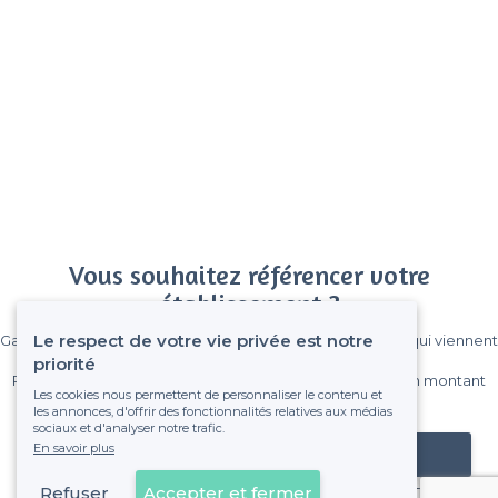
Vous souhaitez référencer votre
établissement ?
Le respect de votre vie privée est notre
Gagnez de nombreux clients parmi le million de visiteurs qui viennent
sur Privateaser chaque mois.
priorité
Pas de commissions et sans engagement, vous payez un montant
Les cookies nous permettent de personnaliser le contenu et
fixe sans risque de voir déraper la facture.
les annonces, d'offrir des fonctionnalités relatives aux médias
sociaux et d'analyser notre trafic.
En savoir plus
Référencer mon établissement
Refuser
Accepter et fermer