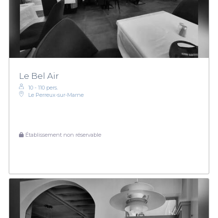
Le Bel Air
10 - 110 pers.
Le Perreux-sur-Marne
Établissement non réservable