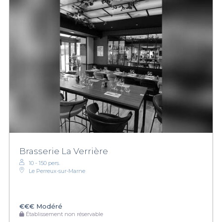
Brasserie La Verrière
10 - 150 pers.
Le Perreux-sur-Marne
€€€
Modéré
Établissement non réservable