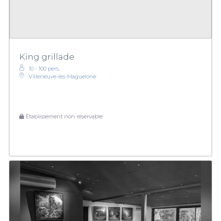
King grillade
10 - 100 pers.
Villeneuve-lès-Maguelone
Établissement non réservable