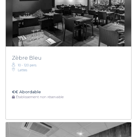
Zèbre Bleu
10 - 120 pers.
Lattes
€€
Abordable
Établissement non réservable