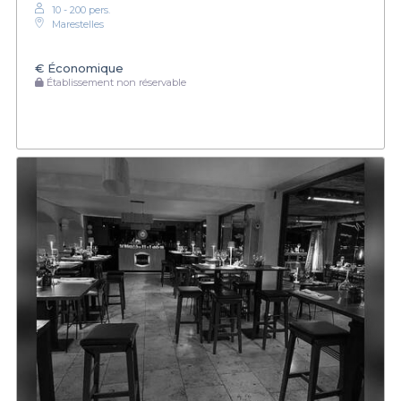
10 - 200 pers.
Marestelles
€
Économique
Établissement non réservable