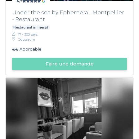
4,7
invités une fête d'anniversaire qui restera gravée dans les
mémoires.
Under the sea by Ephemera - Montpellier
- Restaurant
Restaurant immersif
17 - 300 pers.
Odysseum
€€
Abordable
Faire une demande