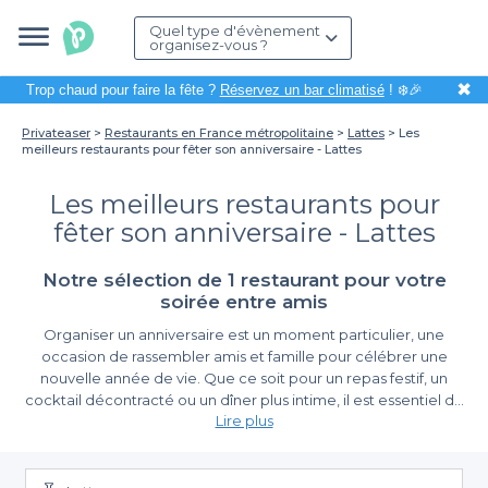
Quel type d'évènement
organisez-vous ?
✖
Trop chaud pour faire la fête ?
Réservez un bar climatisé
! ❄️🎉
Privateaser
Restaurants en France métropolitaine
Lattes
Les
meilleurs restaurants pour fêter son anniversaire - Lattes
Les meilleurs restaurants pour
fêter son anniversaire - Lattes
Notre sélection de 1 restaurant pour votre
soirée entre amis
Organiser un anniversaire est un moment particulier, une
occasion de rassembler amis et famille pour célébrer une
nouvelle année de vie. Que ce soit pour un repas festif, un
cocktail décontracté ou un dîner plus intime, il est essentiel de
Lire plus
choisir le bon endroit pour maximiser la joie de cet événement.
À Lattes, vous avez la chance de disposer de nombreux
Profitez d'une multitude de choix avec Privateaser
restaurants qui sauront répondre à vos désirs culinaires tout en
offrant une atmosphère plaisante pour cette fête.