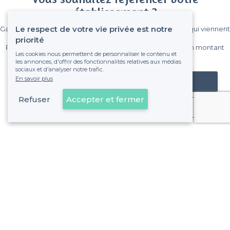
établissement ?
Le respect de votre vie privée est notre
Gagnez de nombreux clients parmi le million de visiteurs qui viennent
sur Privateaser chaque mois.
priorité
Pas de commissions et sans engagement, vous payez un montant
Les cookies nous permettent de personnaliser le contenu et
fixe sans risque de voir déraper la facture.
les annonces, d'offrir des fonctionnalités relatives aux médias
sociaux et d'analyser notre trafic.
En savoir plus
Référencer mon établissement
Refuser
Accepter et fermer
Déjà client
Lattes - Types d'évènements
<
Les meilleurs restaurants de groupe - Lattes
À propos de Privateaser
Privateaser Media