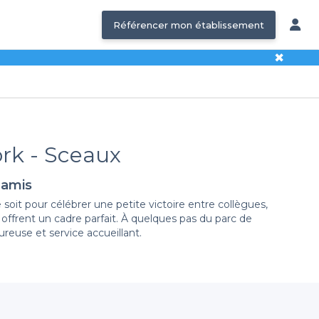
Référencer mon établissement
✖
ork - Sceaux
 amis
oit pour célébrer une petite victoire entre collègues,
 offrent un cadre parfait. À quelques pas du parc de
reuse et service accueillant.
ialement choisis pour répondre à vos envies pour un
édites, sans oublier une large gamme de boissons, des