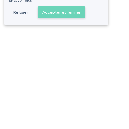
En savoir plus
Refuser
Accepter et fermer
Vous s
Gagnez de nombreu
Pas de commissions et
Sceaux - Types d'évènements