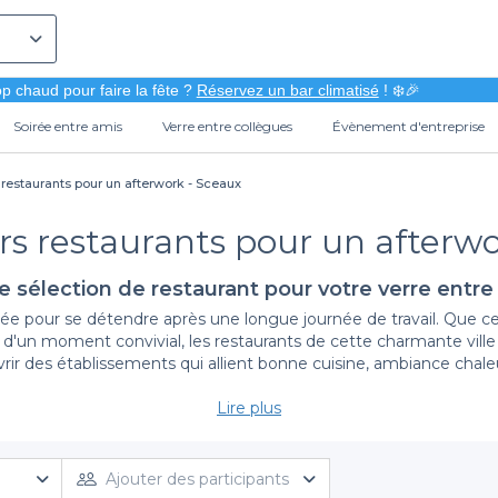
p chaud pour faire la fête ?
Réservez un bar climatisé
! ❄️🎉
Soirée entre amis
Verre entre collègues
Évènement d'entreprise
 restaurants pour un afterwork - Sceaux
rs restaurants pour un afterw
e sélection de restaurant pour votre verre entre
ée pour se détendre après une longue journée de travail. Que ce s
 d'un moment convivial, les restaurants de cette charmante ville
ir des établissements qui allient bonne cuisine, ambiance chaleu
Lire plus
Une réservation simplifiée avec Privateaser
er aisément à travers une sélection variée de restaurants, spéc
d’offres, allant de la cuisine traditionnelle aux saveurs plus in
Ajouter des participants