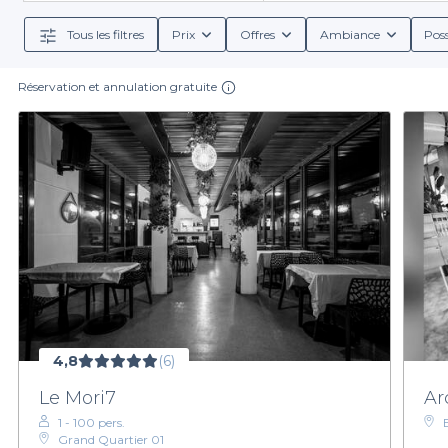
cocktails raffinés aux mocktails désalté
Tous les filtres
Prix
Offres
Ambiance
Poss
En réservant avec Privateaser, profitez d'une expérie
Réservation et annulation gratuite
de personnaliser votre événement selon vos préférence
en vous garantissant une qualité de service irréprochab
Pour continuer la planification de votre afterwork, 
choisissez celui qui correspond parf
4,8
(6)
Le Mori7
Ar
1 - 100 pers.
Grand Quartier 01