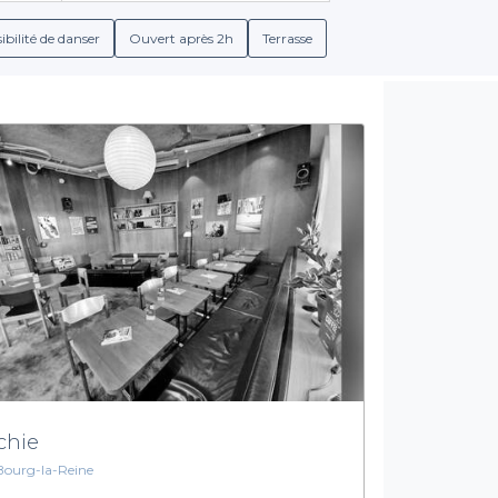
rants. Grâce à nos services, vous trouverez des conditions de réserv
ibilité de danser
Ouvert après 2h
Terrasse
Un large choix pour satisfaire toutes vos envies
nce unique : des menus spécialement conçus pour les groupes, des
s. Que vous souhaitiez un repas assis ou un apéritif dinatoire, 
le. Explorez les différentes ambiances qui s'offrent à vous, qu'i
des échanges animés.
faites confiance à Privateaser. Pensez à visiter notre site pour d
aitement à vos attentes. Offrez-vous une soirée agréable et sans
chie
Bourg-la-Reine