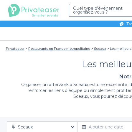
Quel type d'évènement
organisez-vous ?
Tro
Privateaser
Restaurants en France métropolitaine
Sceaux
Les meilleurs
Les meilleu
Notr
Organiser un afterwork à Sceaux est une excellente id
renforcer les liens d’équipe ou simplement profiter
Sceaux, vous pourrez découvr
Notre plateforme Privateaser vous permet de navigu
Sceaux
afterwork réussi. Nous vous proposons une diversité 
Ajouter une date