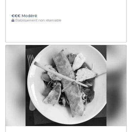
€€€
Modéré
Établissement non réservable