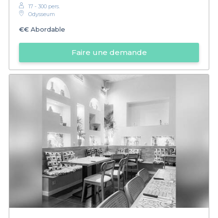
17 - 300 pers.
Odysseum
€€
Abordable
Faire une demande