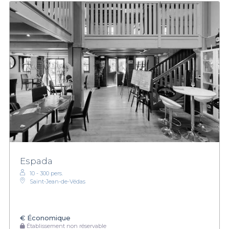
Espada
10 - 300 pers.
Saint-Jean-de-Védas
€
Économique
Établissement non réservable