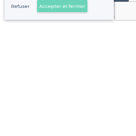
Refuser
Accepter et fermer
Déjà client
Lattes - Types d'évènements
<
Les meilleurs restaurants de groupe - Lattes
À propos de Privateaser
Privateaser Media
Privateaser en Espagne
Aide
Référencer mon établissement
Politique de protection des données
Conditions générales d'utilisation
Nous contacter