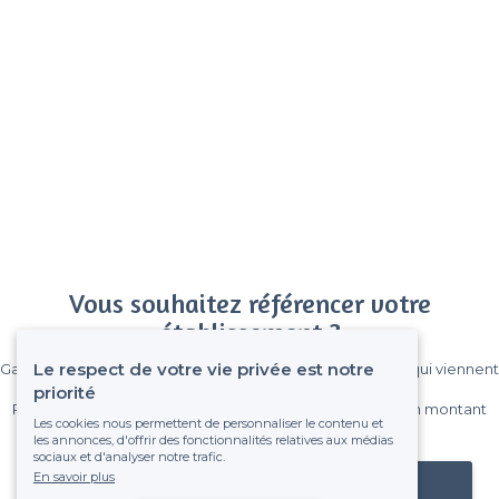
Vous souhaitez référencer votre
établissement ?
Le respect de votre vie privée est notre
Gagnez de nombreux clients parmi le million de visiteurs qui viennent
sur Privateaser chaque mois.
priorité
Pas de commissions et sans engagement, vous payez un montant
Les cookies nous permettent de personnaliser le contenu et
fixe sans risque de voir déraper la facture.
les annonces, d'offrir des fonctionnalités relatives aux médias
sociaux et d'analyser notre trafic.
En savoir plus
Référencer mon établissement