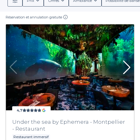
Prix
Offres
Ambiance
Possibilité de danse
Réservation et annulation gratuite
4,7
Under the sea by Ephemera - Montpellier
- Restaurant
Restaurant immersif