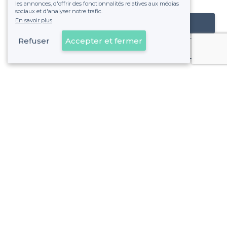
les annonces, d'offrir des fonctionnalités relatives aux médias
sociaux et d'analyser notre trafic.
En savoir plus
Référencer mon établissement
Refuser
Accepter et fermer
Déjà client
Etterbeek - Alentours
<
Les meilleurs restaurants pour un afterwork - Bruxelles
Etterbeek - Types d'évènements
<
Les meilleurs restaurants de groupe - Etterbeek, Bruxelles
À propos de Privateaser
Privateaser Media
Privateaser en Espagne
Aide