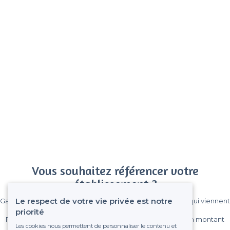
Vous souhaitez référencer votre
établissement ?
Le respect de votre vie privée est notre
Gagnez de nombreux clients parmi le million de visiteurs qui viennent
sur Privateaser chaque mois.
priorité
Pas de commissions et sans engagement, vous payez un montant
Les cookies nous permettent de personnaliser le contenu et
fixe sans risque de voir déraper la facture.