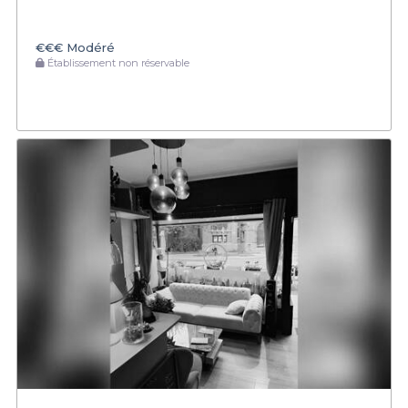
€€€
Modéré
Établissement non réservable