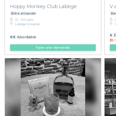
Hoppy Monkey Club Labège
V 
Bière artisanale
Bar
12 - 100 pers.
Labège Innopole
€
É
€€
Abordable
Pr
Faire une demande