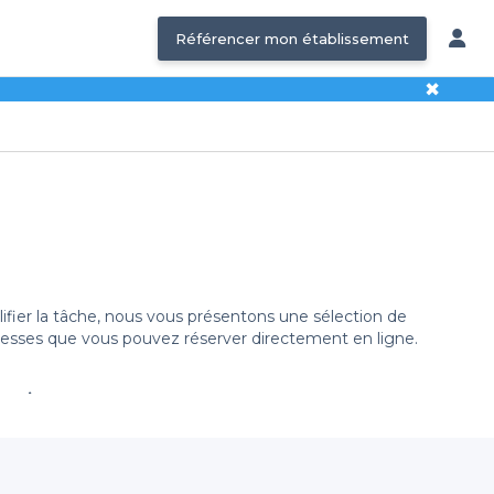
Référencer mon établissement
✖
ifier la tâche, nous vous présentons une sélection de
adresses que vous pouvez réserver directement en ligne.
sain ?
s pour tous les goûts. La ville rose, connue pour ses
e nocturne animée.
Organiser un événement dans un
ale typiques de cette région.