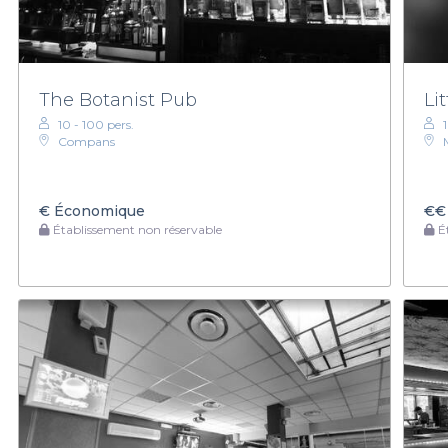
The Botanist Pub
Li
10 - 100 pers.
Compans
€
Économique
€€
Établissement non réservable
Ét