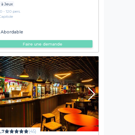
 à Jeux
10 - 120 pers.
Capitole
Abordable
Faire une demande
,7
(45)