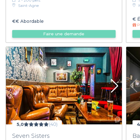
2 - 200 pers.
Saint-Agne
€
É
€€
Abordable
Pr
Faire une demande
5,0
(40)
4
Seven Sisters
Ba