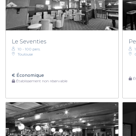
Le Seventies
Pe
10 - 100 pers.
Toulouse
€
Économique
Ét
Établissement non réservable