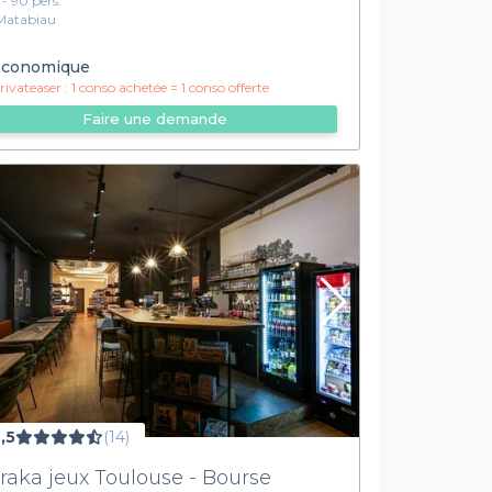
1 - 90 pers.
Matabiau
conomique
ivateaser :
1 conso achetée = 1 conso offerte
Faire une demande
,5
(14)
raka jeux Toulouse - Bourse