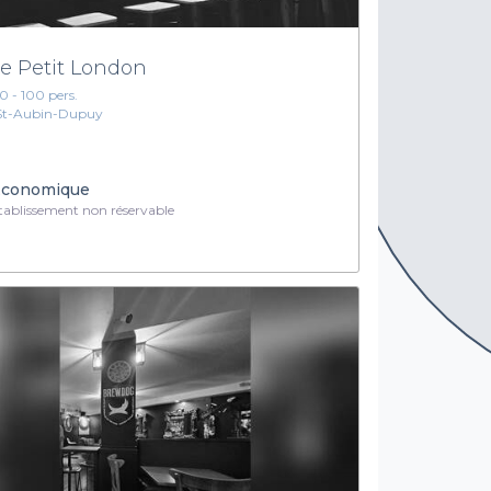
e Petit London
10 - 100 pers.
St-Aubin-Dupuy
conomique
ablissement non réservable