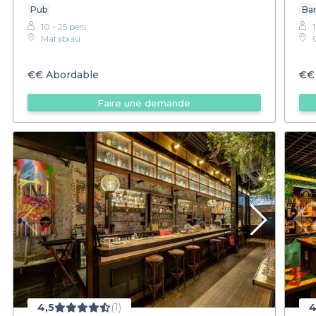
Pub
Bar
10 - 25 pers.
Matabiau
€€
Abordable
€€
Faire une demande
4,5
(1)
4