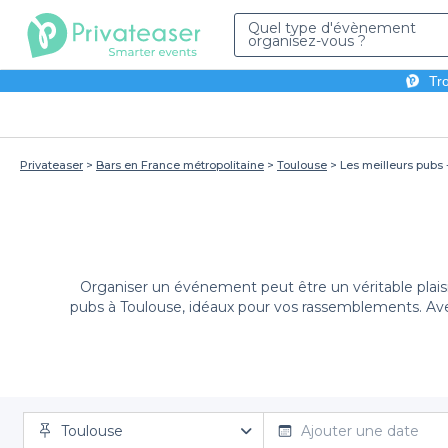
Quel type d'évènement
organisez-vous ?
Tro
Privateaser
Bars en France métropolitaine
Toulouse
Les meilleurs pubs 
Organiser un événement peut être un véritable plaisi
pubs à Toulouse, idéaux pour vos rassemblements. A
Pourq
Que ce soit pour un anniversaire, une soirée entre a
monuments historiques tels que la Basilique Saint-S
Toulouse
pub à Toulouse
Ajouter une date
vous permet d