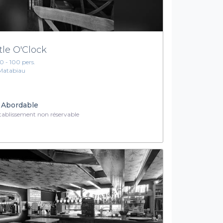
ttle O'Clock
10 - 100 pers.
Matabiau
Abordable
ablissement non réservable