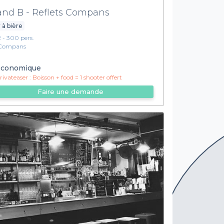
and B - Reflets Compans
 à bière
2 - 300 pers.
Compans
conomique
ivateaser :
Boisson + food = 1 shooter offert
Faire une demande