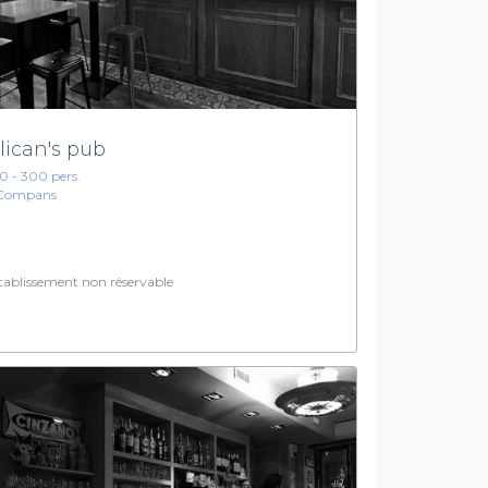
lican's pub
10 - 300 pers.
Compans
ablissement non réservable