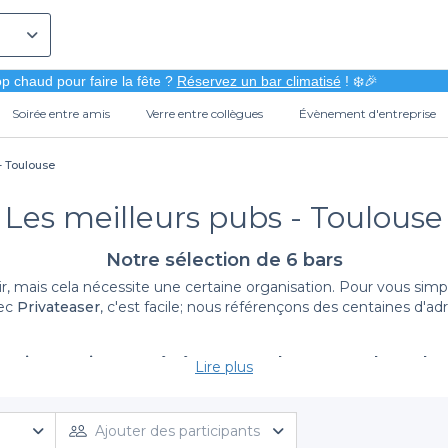
p chaud pour faire la fête ?
Réservez un bar climatisé
! ❄️🎉
Soirée entre amis
Verre entre collègues
Évènement d'entreprise
- Toulouse
Les meilleurs pubs - Toulouse
Notre sélection de 6 bars
r, mais cela nécessite une certaine organisation. Pour vous simpl
vec
Privateaser
, c'est facile; nous référençons des centaines d'
uoi organiser un événement dans un pub toulou
Lire plus
mis ou une fête d'entreprise, Toulouse offre une multitude de pub
ernin ou la Place du Capitole, est également fameuse pour sa vi
e profiter de l'atmosphère chaleureuse et de l'ambiance convivi
Ajouter des participants