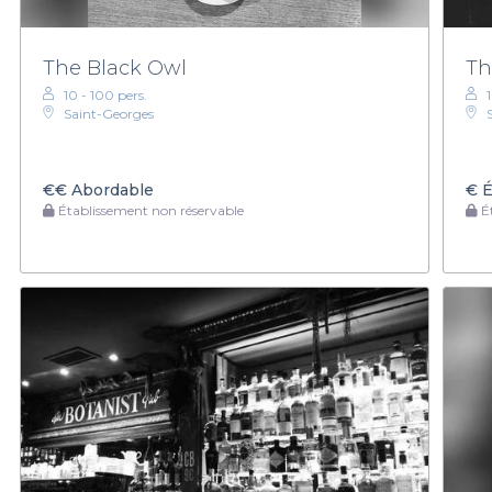
The Black Owl
Th
10 - 100 pers.
Saint-Georges
€€
Abordable
€
É
Établissement non réservable
Ét