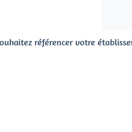
ouhaitez référencer votre établiss
x clients parmi le million de visiteurs qui viennent sur Privat
 sans engagement, vous payez un montant fixe sans risque de vo
Référencer mon établissement
Déjà client
Saint-Charles - Types de lieu
<
Les meilleurs bars - Saint-Charles, Mar
Les meilleurs bars boîtes - Saint-Charles