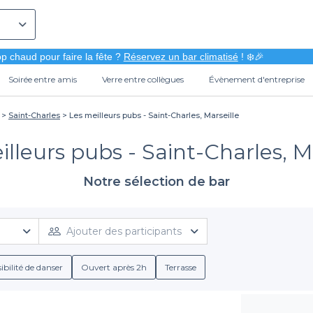
p chaud pour faire la fête ?
Réservez un bar climatisé
! ❄️🎉
Soirée entre amis
Verre entre collègues
Évènement d'entreprise
Saint-Charles
Les meilleurs pubs - Saint-Charles, Marseille
lleurs pubs - Saint-Charles, M
Notre sélection de bar
Ajouter des participants
ibilité de danser
Ouvert après 2h
Terrasse