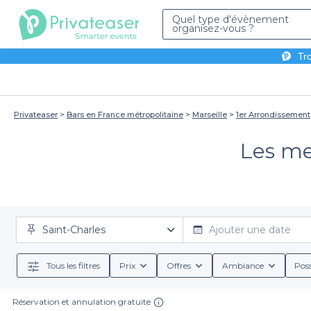
Quel type d'évènement
organisez-vous ?
Tro
Privateaser
Bars en France métropolitaine
Marseille
1er Arrondissement
Les mei
Saint-Charles
Ajouter une date
Tous les filtres
Prix
Offres
Ambiance
Poss
Réservation et annulation gratuite