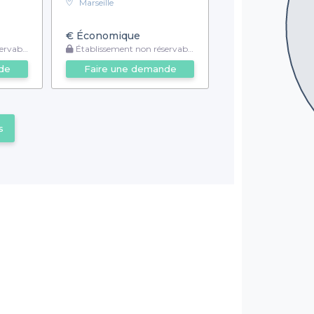
Marseille
€
Économique
rvable
Établissement non réservable
de
Faire une demande
s