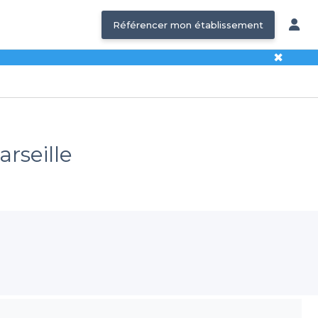
Référencer mon établissement
✖
arseille