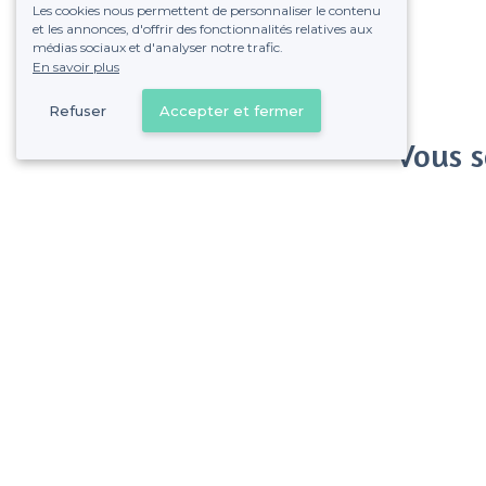
Les cookies nous permettent de personnaliser le contenu
et les annonces, d'offrir des fonctionnalités relatives aux
médias sociaux et d'analyser notre trafic.
En savoir plus
Refuser
Accepter et fermer
Vous s
Gagnez de nombreu
Pas de commissions et
Saint-Charles - Alentours
<
Les meilleurs pubs - 1er Arrondissement, Marseille