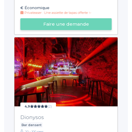
€
Économique
Privateaser : Une assiette de tapas offerte ✨
Faire une demande
4,9
(2)
Dionysos
Bar dansant
20 - 100 pers.