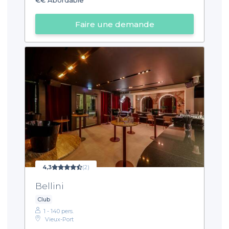
Faire une demande
4,3
(2)
Bellini
Club
1 - 140 pers.
Vieux-Port