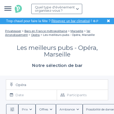
Quel type d'évènement
organisez-vous ?
✖
Trop chaud pour faire la fête ?
Réservez un bar climatisé
! ❄️🎉
Privateaser
Bars en France métropolitaine
Marseille
1er
Arrondissement
Opéra
Les meilleurs pubs - Opéra, Marseille
Les meilleurs pubs - Opéra,
Marseille
Notre sélection de bar
Opéra
Date
Participants
Prix
Offres
Ambiance
Possibilité de danse