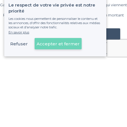
Le respect de votre vie privée est notre
Gagnez de nombreux clients parmi le million de visiteurs qui viennent
sur Privateaser chaque mois.
priorité
Pas de commissions et sans engagement, vous payez un montant
Les cookies nous permettent de personnaliser le contenu et
fixe sans risque de voir déraper la facture.
les annonces, d'offrir des fonctionnalités relatives aux médias
sociaux et d'analyser notre trafic.
En savoir plus
Référencer mon établissement
Refuser
Accepter et fermer
Déjà client
Opéra - Alentours
<
Les meilleurs pubs - 1er Arrondissement, Marseille
Opéra - Types de lieux
<
Les meilleurs bars - Opéra, Marseille
Les meilleurs bars boîtes - Opéra, Marseille