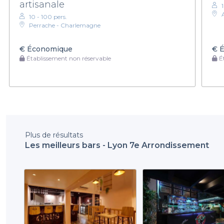
artisanale
10 - 100 pers.
Perrache - Charlemagne
€
Économique
€
É
Établissement non réservable
Ét
Plus de résultats
Les meilleurs bars - Lyon 7e Arrondissement