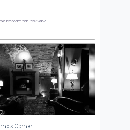
ablissement non réservable
mp's Corner