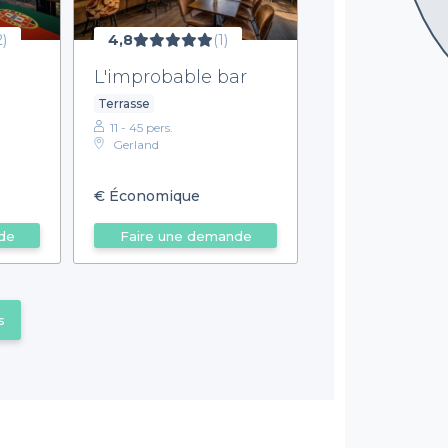
2)
4,8
(1)
L'improbable bar
Terrasse
11 - 45 pers.
Gerland
€
Économique
de
Faire une demande
s