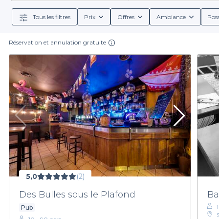
correspond le mieux à vos besoins. Que vous recherc
qu
Tous les filtres
Prix
Offres
Ambiance
Poss
Réservation et annulation gratuite
En utilisant Privateaser, vous bénéficiez non seu
organisation. Que vous soyez à la recherche de cock
référencés offrent une gamme riche et variée. De 
Profitez de la richesse de l’offre des pubs dans le 
votre événement en un
5,0
(2)
Des Bulles sous le Plafond
Ba
Pub