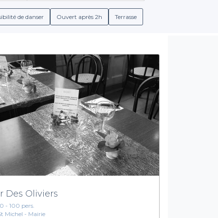
hiez des offres de groupe variées, des menus spécialement con
i ravira même les plus exigeants, nous avons tout ce qu'il vous fa
ibilité de danser
Ouvert après 2h
Terrasse
Des services adaptés à vos événements
lement d'un accès à une vaste sélection de pubs, mais également 
tails raffinés, de bières artisanales ou de plats savoureux spéc
plus, le 7e arrondissement, avec son ambiance animée et ses inst
événements.
7e arrondissement de Lyon en vous laissant guider par Privateaser
 succès mémorable, tout en savourant l’authenticité d’un pub a
r Des Oliviers
10 - 100 pers.
St Michel - Mairie