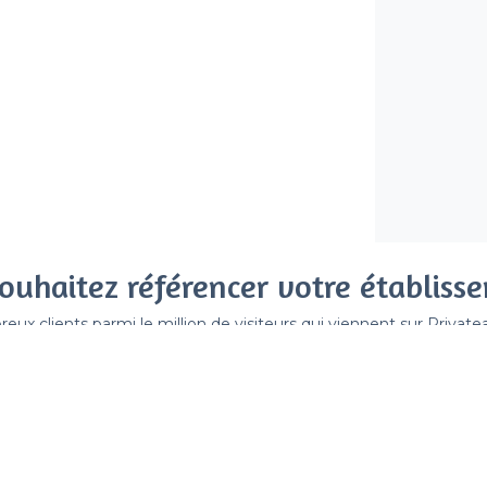
ouhaitez référencer votre établiss
x clients parmi le million de visiteurs qui viennent sur Privat
 sans engagement, vous payez un montant fixe sans risque de vo
Référencer mon établissement
Déjà client