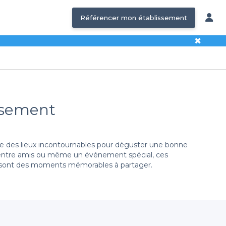
Référencer mon établissement
✖
issement
me des lieux incontournables pour déguster une bonne
ée entre amis ou même un événement spécial, ces
 sont des moments mémorables à partager.
s permet d'explorer un large éventail de pubs anglo-
n, vous pouvez facilement choisir l'établissement qui