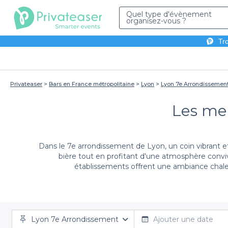
Quel type d'évènement
organisez-vous ?
Tro
Privateaser
Bars en France métropolitaine
Lyon
Lyon 7e Arrondissemen
Les mei
Dans le 7e arrondissement de Lyon, un coin vibrant 
bière tout en profitant d'une atmosphère convi
établissements offrent une ambiance cha
Réserver votre pub dans le 7e arrondissement n’a ja
Lyon 7e Arrondissement
saxons, chacun avec son propre charme et sa propre a
Ajouter une date