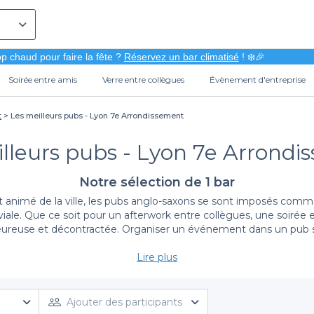
p chaud pour faire la fête ?
Réservez un bar climatisé
! ❄️🎉
Soirée entre amis
Verre entre collègues
Évènement d'entreprise
t
Les meilleurs pubs - Lyon 7e Arrondissement
lleurs pubs - Lyon 7e Arrond
Notre sélection de 1 bar
et animé de la ville, les pubs anglo-saxons se sont imposés com
viale. Que ce soit pour un afterwork entre collègues, une soir
leureuse et décontractée. Organiser un événement dans un pub
Lire plus
La simplicité de réservation avec Privateaser
mais été aussi simple grâce à Privateaser. Notre plateforme vou
mbiance. Avec des détails clairs sur les conditions de réservatio
Ajouter des participants