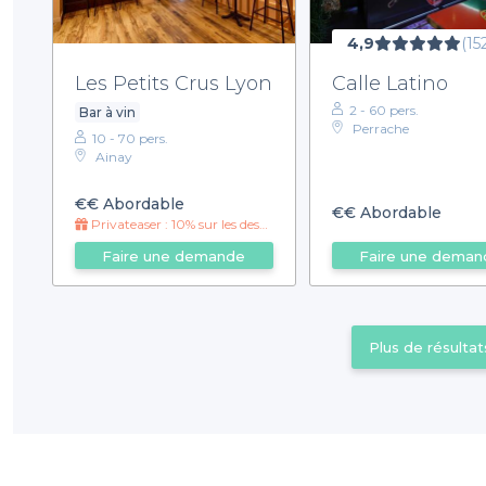
4,9
(15
Les Petits Crus Lyon
Calle Latino
2 - 60 pers.
Bar à vin
Perrache
10 - 70 pers.
Ainay
€€
Abordable
€€
Abordable
Privateaser : 10% sur les desserts pour toutes privatisations de plus de 12 personnes !
Faire une demande
Faire une deman
Plus de résultat