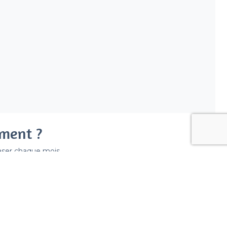
ement ?
easer chaque mois.
ir déraper la facture.