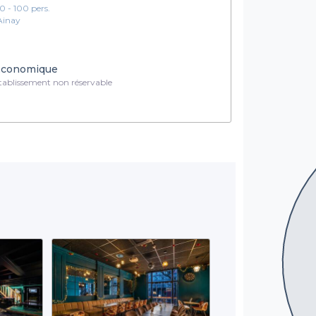
10 - 100 pers.
Ainay
conomique
ablissement non réservable