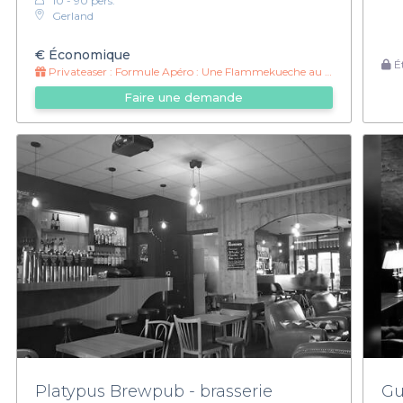
10 - 90 pers.
Gerland
€
Économique
Ét
Privateaser :
Formule Apéro : Une Flammekueche au choix + une pinte/soft au choix à 14 euros
Faire une demande
Platypus Brewpub - brasserie
Gu