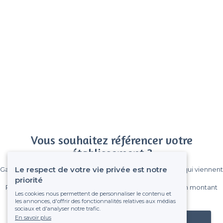
Vous souhaitez référencer votre
établissement ?
Le respect de votre vie privée est notre
Gagnez de nombreux clients parmi le million de visiteurs qui viennent
sur Privateaser chaque mois.
priorité
Pas de commissions et sans engagement, vous payez un montant
Les cookies nous permettent de personnaliser le contenu et
fixe sans risque de voir déraper la facture.
les annonces, d'offrir des fonctionnalités relatives aux médias
sociaux et d'analyser notre trafic.
En savoir plus
Référencer mon établissement