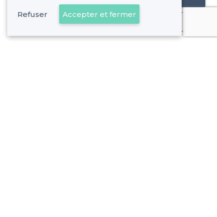
Refuser
Accepter et fermer
Déjà client
Les Baumettes - Alentours
<
Les meilleurs pubs - 9e Arrondissement, Marseille
Les Baumettes - Types de lieux
<
Les meilleurs bars - Les Baumettes, Marseille
Les meilleurs bars à cocktails - Les Baumettes, Marseille