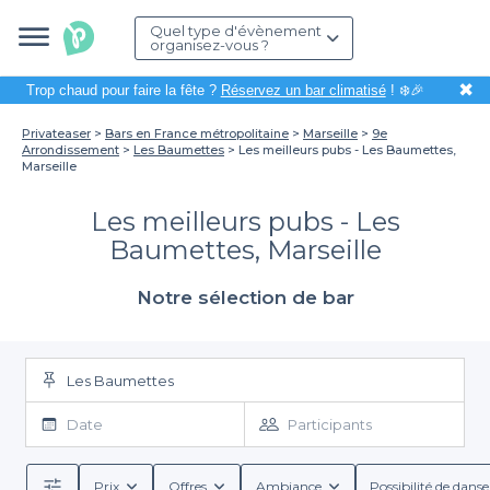
Quel type d'évènement
organisez-vous ?
✖
Trop chaud pour faire la fête ?
Réservez un bar climatisé
! ❄️🎉
Privateaser
Bars en France métropolitaine
Marseille
9e
Arrondissement
Les Baumettes
Les meilleurs pubs - Les Baumettes,
Marseille
Les meilleurs pubs - Les
Baumettes, Marseille
Notre sélection de bar
Les Baumettes
Date
Participants
Prix
Offres
Ambiance
Possibilité de danse