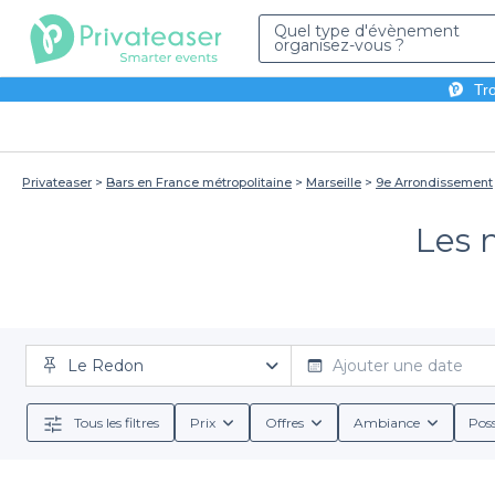
Quel type d'évènement
organisez-vous ?
Tro
Privateaser
Bars en France métropolitaine
Marseille
9e Arrondissement
Les 
Le Redon
Ajouter une date
Tous les filtres
Prix
Offres
Ambiance
Poss