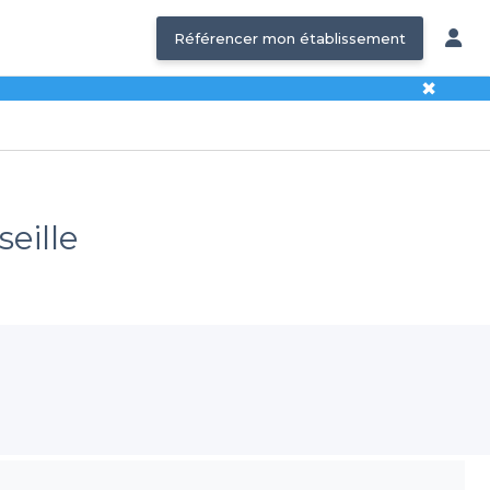
Référencer mon établissement
✖
eille