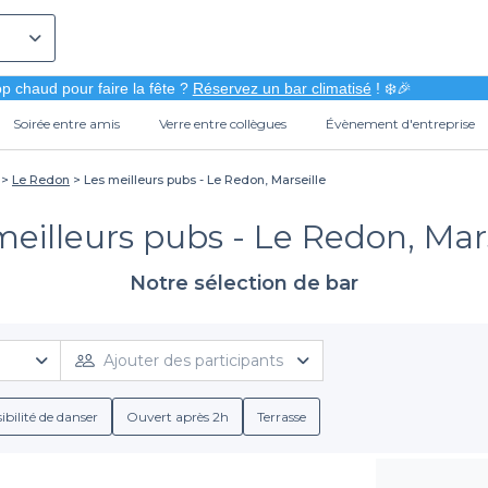
p chaud pour faire la fête ?
Réservez un bar climatisé
! ❄️🎉
Soirée entre amis
Verre entre collègues
Évènement d'entreprise
Le Redon
Les meilleurs pubs - Le Redon, Marseille
meilleurs pubs - Le Redon, Mars
Notre sélection de bar
Ajouter des participants
ibilité de danser
Ouvert après 2h
Terrasse