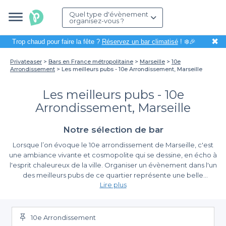
Quel type d'évènement
organisez-vous ?
✖
Trop chaud pour faire la fête ?
Réservez un bar climatisé
! ❄️🎉
Privateaser
Bars en France métropolitaine
Marseille
10e
Arrondissement
Les meilleurs pubs - 10e Arrondissement, Marseille
Les meilleurs pubs - 10e
Arrondissement, Marseille
Notre sélection de bar
Lorsque l’on évoque le 10e arrondissement de Marseille, c'est
une ambiance vivante et cosmopolite qui se dessine, en écho à
l'esprit chaleureux de la ville. Organiser un évènement dans l'un
des meilleurs pubs de ce quartier représente une belle
Lire plus
opportunité de rassembler vos amis ou vos collègues autour
d'une bonne bière artisanale ou d'un cocktail revisité. Ces lieux,
Pourquoi choisir un pub dans le 10e arrondissement
qui allient convivialité et bonne humeur, sont parfaits pour créer
des souvenirs mémorables.
10e Arrondissement
Avec
Privateaser
, l'organisation de votre soirée devient un jeu