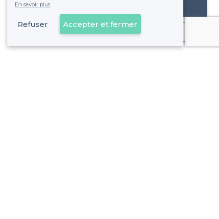
En savoir plus
Référencer mon établissement
Refuser
Accepter et fermer
Déjà client
10e Arrondissement - Alentours
<
Les meilleurs pubs - Marseille
10e Arrondissement - Types de lieux
<
Top bar sympa dans le 10ème arrondissement de Marseille
Les meilleurs bars boîtes - 10e Arrondissement, Marseille