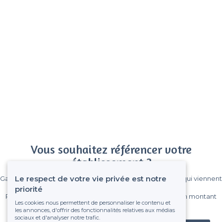
Vous souhaitez référencer votre
établissement ?
Le respect de votre vie privée est notre
Gagnez de nombreux clients parmi le million de visiteurs qui viennent
sur Privateaser chaque mois.
priorité
Pas de commissions et sans engagement, vous payez un montant
Les cookies nous permettent de personnaliser le contenu et
fixe sans risque de voir déraper la facture.
les annonces, d'offrir des fonctionnalités relatives aux médias
sociaux et d'analyser notre trafic.