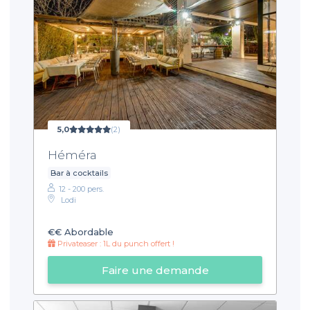
5,0
(2)
Héméra
Bar à cocktails
12 - 200 pers.
Lodi
€€
Abordable
Privateaser : 1L du punch offert !
Faire une demande