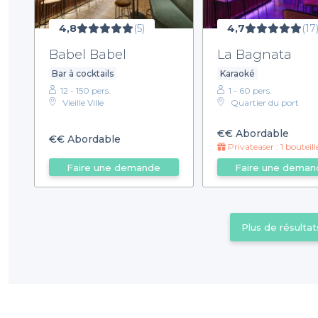
4,8
(5)
4,7
(17
Babel Babel
La Bagnata
Bar à cocktails
Karaoké
12 - 150 pers.
1 - 60 pers.
Vieille Ville
Quartier du port
€€
Abordable
€€
Abordable
Privateaser : 1 bouteille de vin achetée = 1 planche 
Faire une demande
Faire une deman
Plus de résultat