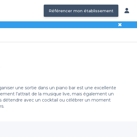
Référencer mon établissement
✖
e
aniser une sortie dans un piano bar est une excellente
ement l'attrait de la musique live, mais également un
ous détendre avec un cocktail ou célébrer un moment
s.
tre plateforme vous propose une large sélection