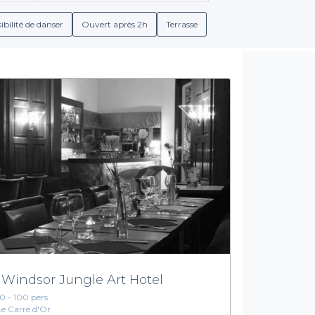
ue tout en savourant des boissons délicieuses. Que vous soyez 
ou d'un lieu plus festif, nous avons ce qu'il vous faut.
ibilité de danser
Ouvert après 2h
Terrasse
ils précis sur les conditions de réservation, les menus de groupe
xpérience selon vos préférences et celles de vos invités. La div
es à votre budget, tout en vous garantissant un moment de pur p
Une expérience mémorable à portée de clic
 à Nice avec Privateaser. En quelques clics, vous pourrez explo
ment à votre événement. Imaginez-vous, cocktail à la main, dans
n partageant des rires avec vos amis. Ça ne donne-t-il pas envie
écouvrir les meilleurs piano bars de Nice et lancez-vous dans l’or
 Windsor Jungle Art Hotel
10 - 100 pers.
Le Carré d'Or