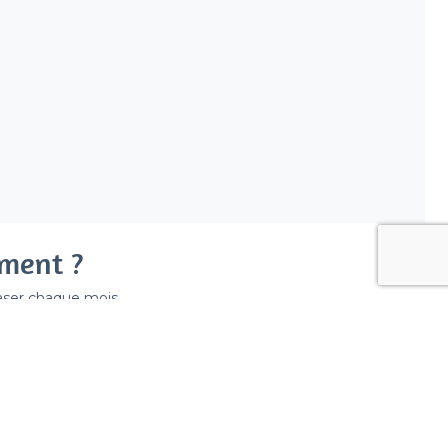
ement ?
easer chaque mois.
ir déraper la facture.