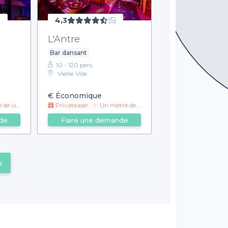
)
4,3
(5)
L'Antre
Bar dansant
10 - 120 pers.
Vieille Ville
€
Économique
mixte offerte
Privateaser : ✨ Un mètre de shot offert
de
Faire une demande
s