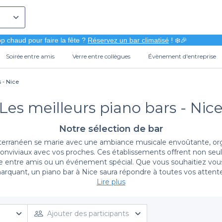
p chaud pour faire la fête ?
Réservez un bar climatisé
! ❄️🎉
Soirée entre amis
Verre entre collègues
Évènement d'entreprise
 - Nice
Les meilleurs piano bars - Nic
Notre sélection de bar
éditerranéen se marie avec une ambiance musicale envoûtante, org
nviviaux avec vos proches. Ces établissements offrent non seul
irée entre amis ou un événement spécial. Que vous souhaitiez v
arquant, un piano bar à Nice saura répondre à toutes vos attente
Lire plus
Découvrez l'art de la réservation simplifiée
l'un des meilleurs piano bars de Nice devient un jeu d'enfant. No
Ajouter des participants