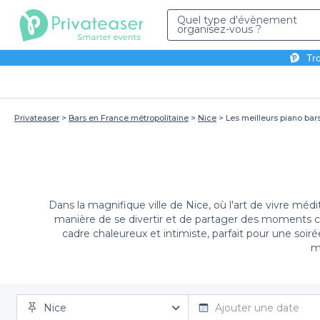
Quel type d'évènement
organisez-vous ?
Tro
Privateaser
Bars en France métropolitaine
Nice
Les meilleurs piano bars
Dans la magnifique ville de Nice, où l'art de vivre m
manière de se divertir et de partager des moments co
cadre chaleureux et intimiste, parfait pour une so
m
Nice
Avec Privateaser, organiser votre soirée dans 
Ajouter une date