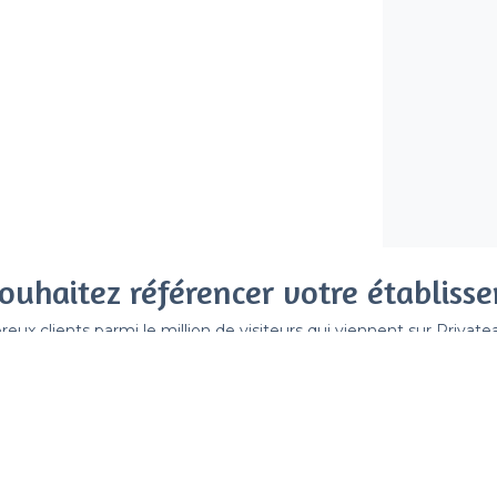
ouhaitez référencer votre établiss
x clients parmi le million de visiteurs qui viennent sur Privat
 sans engagement, vous payez un montant fixe sans risque de vo
Référencer mon établissement
Déjà client