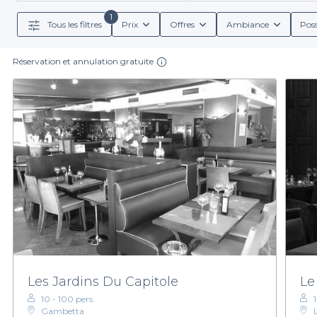
d'établissements où vous pourrez apprécier la musiq
1
Tous les filtres
Prix
Offres
Ambiance
Poss
En réservant via notre service, vous accédez à des déta
de boissons. Vous pourrez ainsi personnaliser votre e
Réservation et annulation gratuite
options adapté
Rien de plus simple que de réserver votre piano bar
ambiances et choisir le lieu qui correspondra parfaite
e
Prenez le temps de parcourir notre plateforme pour d
Les Jardins Du Capitole
Le
10 - 100 pers.
Gambetta