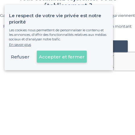
établissement ?
Le respect de votre vie privée est notre
Gagnez de nombreux clients parmi le million de visiteurs qui viennent
sur Privateaser chaque mois.
priorité
Pas de commissions et sans engagement, vous payez un montant
Les cookies nous permettent de personnaliser le contenu et
fixe sans risque de voir déraper la facture.
les annonces, d'offrir des fonctionnalités relatives aux médias
sociaux et d'analyser notre trafic.
En savoir plus
Référencer mon établissement
Refuser
Accepter et fermer
Déjà client
Lyon 6e Arrondissement - Alentours
<
Les meilleurs piano bars - Lyon
>
Les meilleurs piano bars - La Tête d'or, Lyon