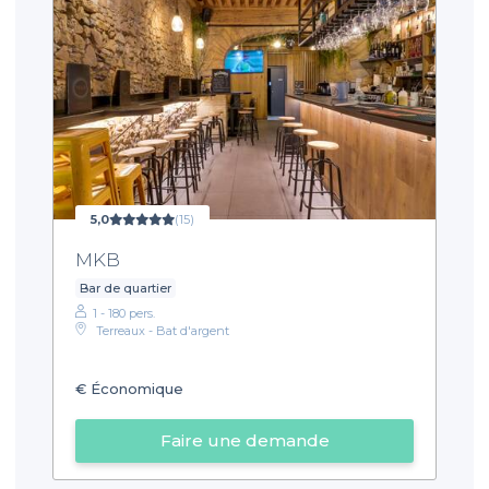
5,0
(15)
MKB
Bar de quartier
1 - 180 pers.
Terreaux - Bat d'argent
€
Économique
Faire une demande