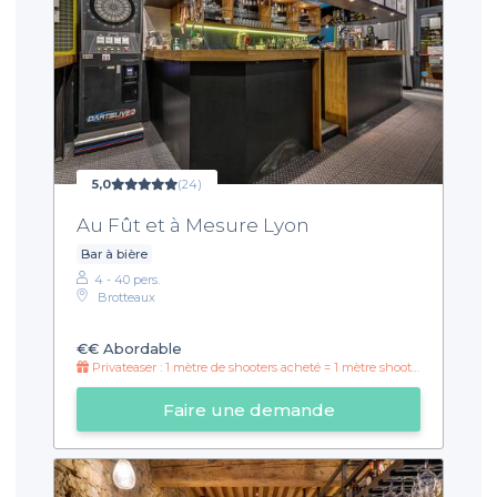
5,0
(24)
Au Fût et à Mesure Lyon
Bar à bière
4 - 40 pers.
Brotteaux
€€
Abordable
Privateaser : 1 mètre de shooters acheté = 1 mètre shooters offert toutes les 30 minutes !
Faire une demande