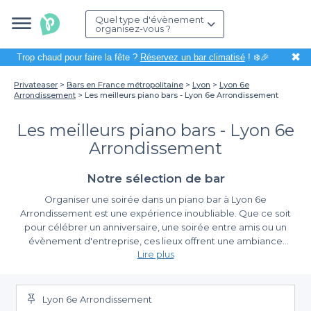
Quel type d'évènement
organisez-vous ?
✖
Trop chaud pour faire la fête ?
Réservez un bar climatisé
! ❄️🎉
Privateaser
Bars en France métropolitaine
Lyon
Lyon 6e
Arrondissement
Les meilleurs piano bars - Lyon 6e Arrondissement
Les meilleurs piano bars - Lyon 6e
Arrondissement
Notre sélection de bar
Organiser une soirée dans un piano bar à Lyon 6e
Arrondissement est une expérience inoubliable. Que ce soit
pour célébrer un anniversaire, une soirée entre amis ou un
évènement d'entreprise, ces lieux offrent une ambiance
Lire plus
chaleureuse et musicale qui saura séduire vos convives. Grâce à
l'accompagnement de Privateaser, la planification de votre
Une Multitude D'options À Portée De Main
évènement devient un jeu d’enfant, même au cœur d’un
quartier aussi animé que celui-ci.
Lyon 6e Arrondissement
En utilisant notre plateforme, vous accédez à une sélection